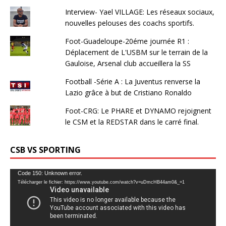
Interview- Yael VILLAGE: Les réseaux sociaux,
nouvelles pelouses des coachs sportifs.
Foot-Guadeloupe-20éme journée R1 :
Déplacement de L'USBM sur le terrain de la
Gauloise, Arsenal club accueillera la SS
Football -Série A : La Juventus renverse la
Lazio grâce à but de Cristiano Ronaldo
Foot-CRG: Le PHARE et DYNAMO rejoignent
le CSM et la REDSTAR dans le carré final.
CSB VS SPORTING
Lecteur
Code 150: Unknown error.
Télécharger le fichier: https://www.youtube.com/watch?v=uDmcHB44am0&_=1
vidéo