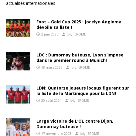
actualités internationales
Foot – Gold Cup 2025 : Jocelyn Angloma
dévoile sa liste !
2 juin 2025
Joly JEROME
LDC : Dumornay buteuse, Lyon s’impose
dans le premier round à Munich!
18 mars 2025
Joly JEROME
LDN: Quatorze joueurs locaux figurent sur
la liste de la Martinique pour la LDN!
30 août 2024
Joly JEROME
Large victoire de L’OL contre Dijon,
Dumornay buteuse !
17 novembre 2023
Joly JEROME