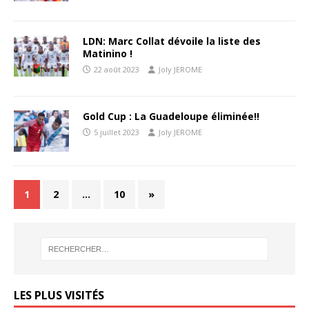
LDN: Marc Collat dévoile la liste des
Matinino !
22 août 2023
Joly JEROME
Gold Cup : La Guadeloupe éliminée!!
5 juillet 2023
Joly JEROME
1
2
…
10
»
LES PLUS VISITÉS