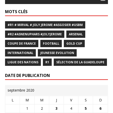
MOTS CLÉS
#R1 # MIRVAL # JOLY JEROME #ASGOSIER #USBM
#R2 #ASNENUPHARS #JOLYJEROME
ARSENAL
COUPE DE FRANCE
FOOTBALL
GOLD CUP
INTERNATIONAL
JEUNESSE EVOLUTION
LIGUE DES NATIONS
R1
SÉLECTION DE LA GUADELOUPE
DATE DE PUBLICATION
septembre 2020
L
M
M
J
V
S
D
1
2
3
4
5
6