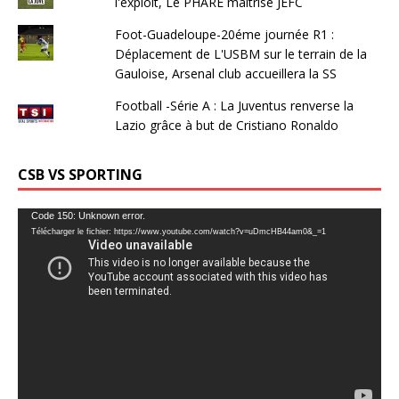
l'exploit, Le PHARE maîtrise JEFC
Foot-Guadeloupe-20éme journée R1 :
Déplacement de L'USBM sur le terrain de la
Gauloise, Arsenal club accueillera la SS
Football -Série A : La Juventus renverse la
Lazio grâce à but de Cristiano Ronaldo
CSB VS SPORTING
Lecteur
Code 150: Unknown error.
Télécharger le fichier: https://www.youtube.com/watch?v=uDmcHB44am0&_=1
vidéo