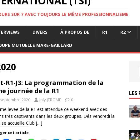
ERNATIONAL (TSI)
JOURS SUR 7 AVEC TOUJOURS LE MÊME PROFESSIONNALISME
TERVIEWS
DIVERS
À PROPOS DE
R1
R2
OUPE MUTUELLE MARE-GAILLARD
2020
t-R1-J3: La programmation de la
e journée de la R1
LES 
 septembre 2020
Joly JEROME
0
me levée de la R1 est attendue ce weekend avec des
s très captivants dans les deux groupes. Dés vendredi la
ise accueille Club
[…]
ger cet article