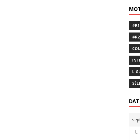
MOT
#R1
#R2
COU
INT
LIG
SÉL
DAT
sep
L