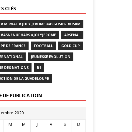
S CLÉS
 # MIRVAL # JOLY JEROME #ASGOSIER #USBM
 #ASNENUPHARS #JOLYJEROME
ARSENAL
PE DE FRANCE
FOOTBALL
GOLD CUP
ERNATIONAL
JEUNESSE EVOLUTION
UE DES NATIONS
R1
ECTION DE LA GUADELOUPE
E DE PUBLICATION
tembre 2020
M
M
J
V
S
D