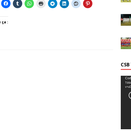
 ça :
CSB
Lecte
Cod
Télé
vidéo
v=u