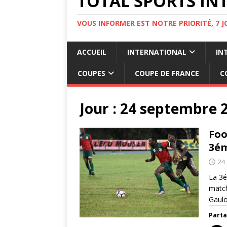
TOTAL SPORTS INT
VOUS INFORMER EST NOTRE PRIORITÉ, 7 
ACCUEIL
INTERNATIONAL
IN
COUPES
COUPE DE FRANCE
C
Jour :
24 septembre 
Foo
3ém
24
La 3é
match
Gaulo
Parta