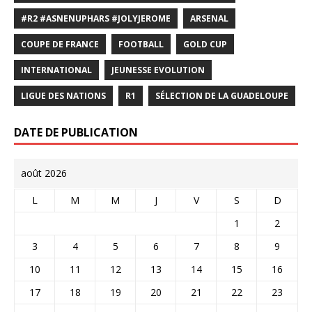
#R2 #ASNENUPHARS #JOLYJEROME
ARSENAL
COUPE DE FRANCE
FOOTBALL
GOLD CUP
INTERNATIONAL
JEUNESSE EVOLUTION
LIGUE DES NATIONS
R1
SÉLECTION DE LA GUADELOUPE
DATE DE PUBLICATION
août 2026
L
M
M
J
V
S
D
1
2
3
4
5
6
7
8
9
10
11
12
13
14
15
16
17
18
19
20
21
22
23