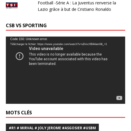
Football -Série A : La Juventus renverse la
Lazio grâce à but de Cristiano Ronaldo
CSB VS SPORTING
Lecteur
Code 150: Unknown error.
Télécharger le fichier: https://www.youtube.com/watch?v=uDmcHB44am0&_=1
vidéo
MOTS CLÉS
#R1 # MIRVAL # JOLY JEROME #ASGOSIER #USBM