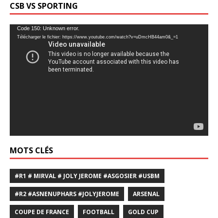
CSB VS SPORTING
Lecteur
Code 150: Unknown error.
Télécharger le fichier: https://www.youtube.com/watch?v=uDmcHB44am0&_=1
vidéo
MOTS CLÉS
#R1 # MIRVAL # JOLY JEROME #ASGOSIER #USBM
#R2 #ASNENUPHARS #JOLYJEROME
ARSENAL
COUPE DE FRANCE
FOOTBALL
GOLD CUP