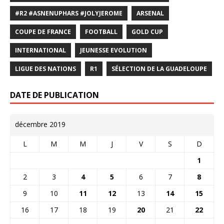
#R2 #ASNENUPHARS #JOLYJEROME
ARSENAL
COUPE DE FRANCE
FOOTBALL
GOLD CUP
INTERNATIONAL
JEUNESSE EVOLUTION
LIGUE DES NATIONS
R1
SÉLECTION DE LA GUADELOUPE
DATE DE PUBLICATION
décembre 2019
L
M
M
J
V
S
D
1
2
3
4
5
6
7
8
9
10
11
12
13
14
15
16
17
18
19
20
21
22