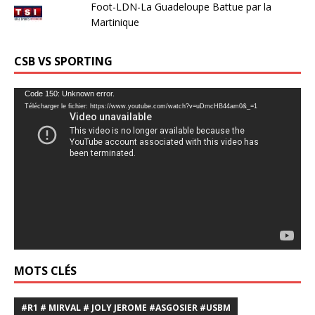
Foot-LDN-La Guadeloupe Battue par la
Martinique
CSB VS SPORTING
Lecteur
Code 150: Unknown error.
Télécharger le fichier: https://www.youtube.com/watch?v=uDmcHB44am0&_=1
vidéo
MOTS CLÉS
#R1 # MIRVAL # JOLY JEROME #ASGOSIER #USBM