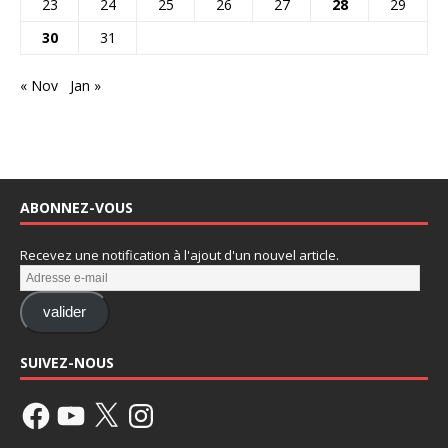
23
24
25
26
27
28
29
30
31
« Nov
Jan »
ABONNEZ-VOUS
Recevez une notification à l'ajout d'un nouvel article.
valider
SUIVEZ-NOUS