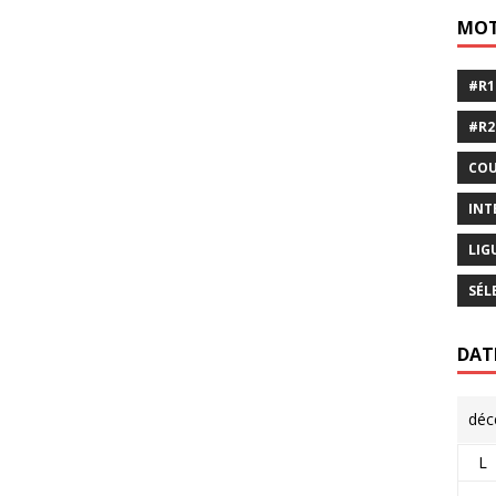
MOT
#R1
#R2
COU
INT
LIG
SÉL
DAT
déc
L