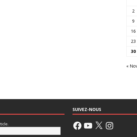
2
9
16
23
30
« No
SUIVEZ-NOUS
icle.