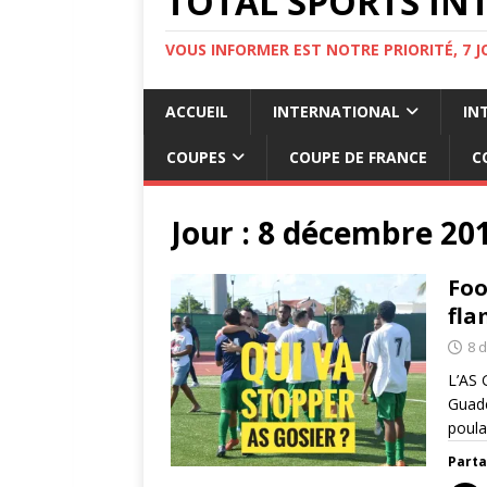
TOTAL SPORTS INT
VOUS INFORMER EST NOTRE PRIORITÉ, 7 
ACCUEIL
INTERNATIONAL
IN
COUPES
COUPE DE FRANCE
C
Jour :
8 décembre 20
Foo
fla
8 
L’AS 
Guade
poula
Parta