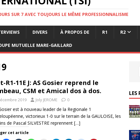
ERNATIONAL (TSI)
JOURS SUR 7 AVEC TOUJOURS LE MÊME PROFESSIONNALISME
TERVIEWS
DIVERS
À PROPOS DE
R1
R2
OUPE MUTUELLE MARE-GAILLARD
19
t-R1-11E J: AS Gosier reprend le
mbeau, CSM et Amical dos à dos.
LES 
décembre 2019
Joly JEROME
0
Gosier est à nouveau leader de la Regionale 1
loupéenne, victorieux 1-0 sur le terrain de la GAULOISE, les
ins de Pascal SILVESTRE reprennent
[…]
ger cet article