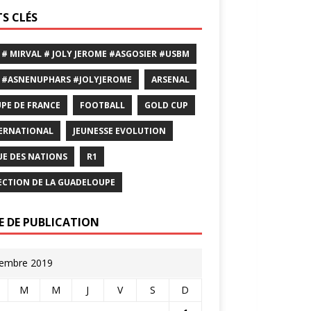
S CLÉS
 # MIRVAL # JOLY JEROME #ASGOSIER #USBM
 #ASNENUPHARS #JOLYJEROME
ARSENAL
PE DE FRANCE
FOOTBALL
GOLD CUP
ERNATIONAL
JEUNESSE EVOLUTION
UE DES NATIONS
R1
ECTION DE LA GUADELOUPE
E DE PUBLICATION
embre 2019
M
M
J
V
S
D