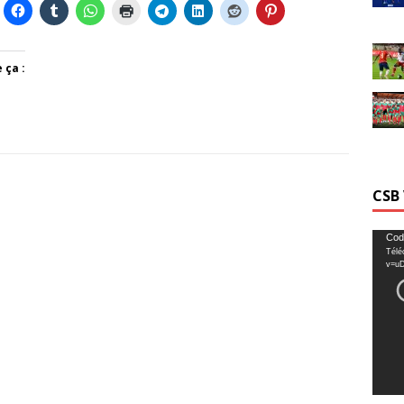
 ça :
CSB
Lecte
Cod
Télé
vidéo
v=u