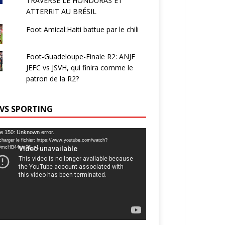
TRAVERSE LE HONDURAS ET
ATTERRIT AU BRÉSIL
Foot Amical:Haiti battue par le chili
Foot-Guadeloupe-Finale R2: ANJE
JEFC vs JSVH, qui finira comme le
patron de la R2?
 VS SPORTING
ur
e 150: Unknown error.
charger le fichier: https://www.youtube.com/watch?
DmcHB44am0&_=1