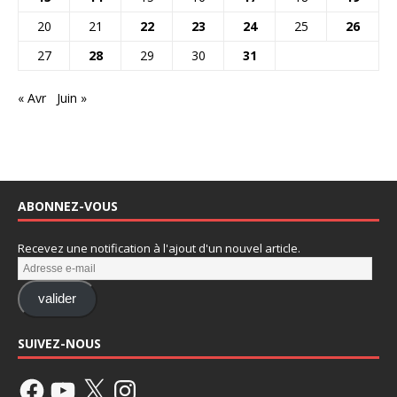
20
21
22
23
24
25
26
27
28
29
30
31
« Avr
Juin »
ABONNEZ-VOUS
Recevez une notification à l'ajout d'un nouvel article.
valider
SUIVEZ-NOUS