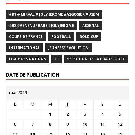
#R1 # MIRVAL # JOLY JEROME #ASGOSIER #USBM
#R2 #ASNENUPHARS #JOLYJEROME
ARSENAL
COUPE DE FRANCE
FOOTBALL
GOLD CUP
INTERNATIONAL
JEUNESSE EVOLUTION
LIGUE DES NATIONS
R1
SÉLECTION DE LA GUADELOUPE
DATE DE PUBLICATION
mai 2019
L
M
M
J
V
S
D
1
2
3
4
5
6
7
8
9
10
11
12
13
14
15
16
17
18
19