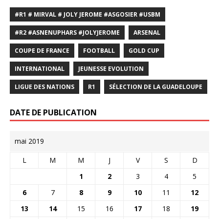
#R1 # MIRVAL # JOLY JEROME #ASGOSIER #USBM
#R2 #ASNENUPHARS #JOLYJEROME
ARSENAL
COUPE DE FRANCE
FOOTBALL
GOLD CUP
INTERNATIONAL
JEUNESSE EVOLUTION
LIGUE DES NATIONS
R1
SÉLECTION DE LA GUADELOUPE
DATE DE PUBLICATION
mai 2019
L
M
M
J
V
S
D
1
2
3
4
5
6
7
8
9
10
11
12
13
14
15
16
17
18
19