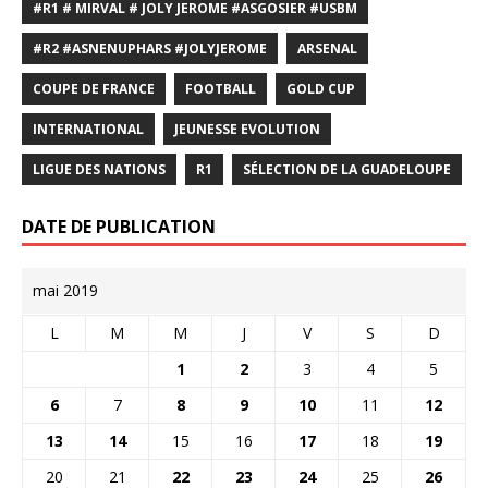
#R1 # MIRVAL # JOLY JEROME #ASGOSIER #USBM
#R2 #ASNENUPHARS #JOLYJEROME
ARSENAL
COUPE DE FRANCE
FOOTBALL
GOLD CUP
INTERNATIONAL
JEUNESSE EVOLUTION
LIGUE DES NATIONS
R1
SÉLECTION DE LA GUADELOUPE
DATE DE PUBLICATION
mai 2019
L
M
M
J
V
S
D
1
2
3
4
5
6
7
8
9
10
11
12
13
14
15
16
17
18
19
20
21
22
23
24
25
26