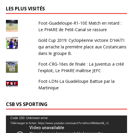
LES PLUS VISITÉS
Foot-Guadeloupe-R1-10E Match en retard :
Le PHARE de Petit-Canal se rassure
Gold Cup 2019: Cyclopéenne victoire D'HAÏTI
qui arrache la première place aux Costaricains
dans le groupe B.
Foot-CRG-16es de finale : La Juventus a créé
l'exploit, Le PHARE maîtrise JEFC
Foot-LDN-La Guadeloupe Battue par la
Martinique
CSB VS SPORTING
Lecteur
Code 150: Unknown error.
Télécharger le fichier: https://www.youtube.com/watch?v=uDmcHB44am0&_=1
vidéo