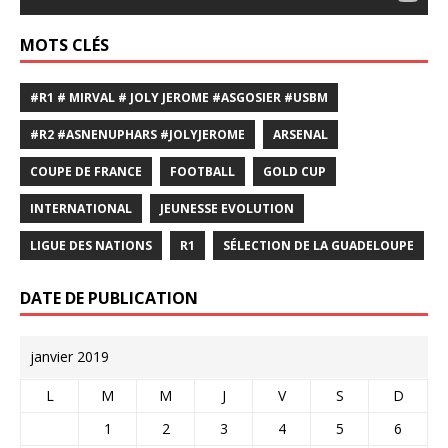
MOTS CLÉS
#R1 # MIRVAL # JOLY JEROME #ASGOSIER #USBM
#R2 #ASNENUPHARS #JOLYJEROME
ARSENAL
COUPE DE FRANCE
FOOTBALL
GOLD CUP
INTERNATIONAL
JEUNESSE EVOLUTION
LIGUE DES NATIONS
R1
SÉLECTION DE LA GUADELOUPE
DATE DE PUBLICATION
janvier 2019
L
M
M
J
V
S
D
1
2
3
4
5
6