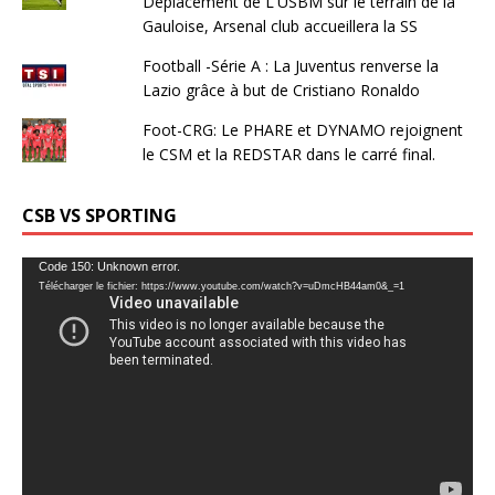
Déplacement de L'USBM sur le terrain de la
Gauloise, Arsenal club accueillera la SS
Football -Série A : La Juventus renverse la
Lazio grâce à but de Cristiano Ronaldo
Foot-CRG: Le PHARE et DYNAMO rejoignent
le CSM et la REDSTAR dans le carré final.
CSB VS SPORTING
Lecteur
Code 150: Unknown error.
Télécharger le fichier: https://www.youtube.com/watch?v=uDmcHB44am0&_=1
vidéo