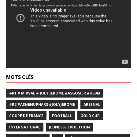
Lecteur
Code 150: Unknown error.
Télécharger le fichier: https://www.youtube.com/watch?v=uDmcHB44am0&_=1
vidéo
MOTS CLÉS
#R1 # MIRVAL # JOLY JEROME #ASGOSIER #USBM
#R2 #ASNENUPHARS #JOLYJEROME
ARSENAL
COUPE DE FRANCE
FOOTBALL
GOLD CUP
INTERNATIONAL
JEUNESSE EVOLUTION