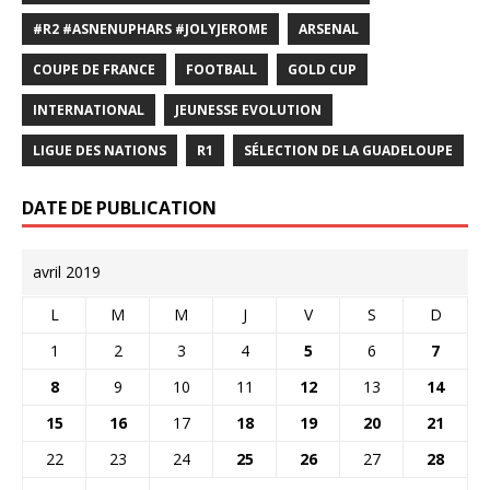
#R2 #ASNENUPHARS #JOLYJEROME
ARSENAL
COUPE DE FRANCE
FOOTBALL
GOLD CUP
INTERNATIONAL
JEUNESSE EVOLUTION
LIGUE DES NATIONS
R1
SÉLECTION DE LA GUADELOUPE
DATE DE PUBLICATION
avril 2019
L
M
M
J
V
S
D
1
2
3
4
5
6
7
8
9
10
11
12
13
14
15
16
17
18
19
20
21
22
23
24
25
26
27
28