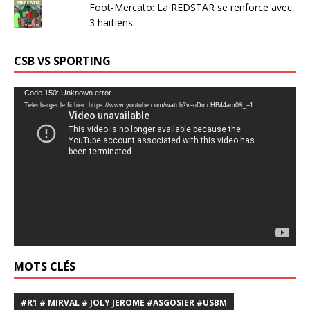
Foot-Mercato: La REDSTAR se renforce avec
3 haïtiens.
CSB VS SPORTING
Lecteur
Code 150: Unknown error.
Télécharger le fichier: https://www.youtube.com/watch?v=uDmcHB44am0&_=1
vidéo
MOTS CLÉS
#R1 # MIRVAL # JOLY JEROME #ASGOSIER #USBM