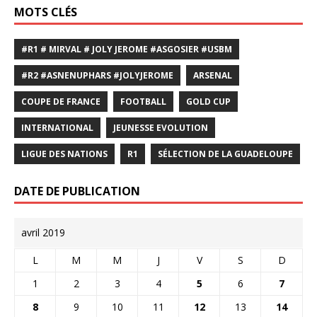
MOTS CLÉS
#R1 # MIRVAL # JOLY JEROME #ASGOSIER #USBM
#R2 #ASNENUPHARS #JOLYJEROME
ARSENAL
COUPE DE FRANCE
FOOTBALL
GOLD CUP
INTERNATIONAL
JEUNESSE EVOLUTION
LIGUE DES NATIONS
R1
SÉLECTION DE LA GUADELOUPE
DATE DE PUBLICATION
avril 2019
L
M
M
J
V
S
D
1
2
3
4
5
6
7
8
9
10
11
12
13
14