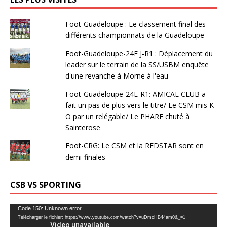
Foot-Guadeloupe : Le classement final des
différents championnats de la Guadeloupe
Foot-Guadeloupe-24E J-R1 : Déplacement du
leader sur le terrain de la SS/USBM enquête
d'une revanche à Morne à l'eau
Foot-Guadeloupe-24E-R1: AMICAL CLUB a
fait un pas de plus vers le titre/ Le CSM mis K-
O par un relégable/ Le PHARE chuté à
Sainterose
Foot-CRG: Le CSM et la REDSTAR sont en
demi-finales
CSB VS SPORTING
Lecteur
Code 150: Unknown error.
Télécharger le fichier: https://www.youtube.com/watch?v=uDmcHB44am0&_=1
vidéo