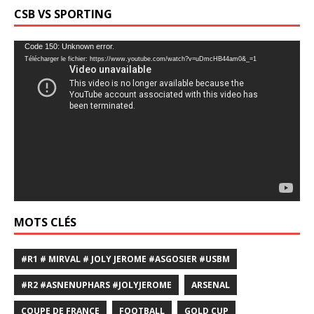
CSB VS SPORTING
Lecteur
Code 150: Unknown error.
Télécharger le fichier: https://www.youtube.com/watch?v=uDmcHB44am0&_=1
vidéo
MOTS CLÉS
#R1 # MIRVAL # JOLY JEROME #ASGOSIER #USBM
#R2 #ASNENUPHARS #JOLYJEROME
ARSENAL
COUPE DE FRANCE
FOOTBALL
GOLD CUP