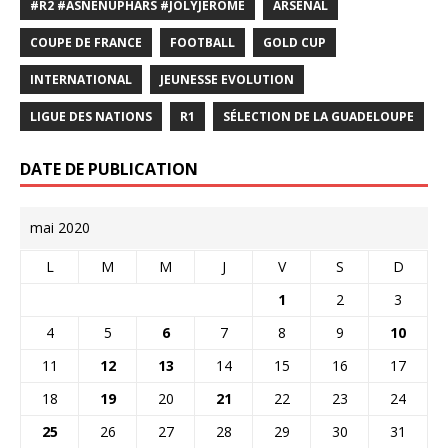
#R2 #ASNENUPHARS #JOLYJEROME
ARSENAL
COUPE DE FRANCE
FOOTBALL
GOLD CUP
INTERNATIONAL
JEUNESSE EVOLUTION
LIGUE DES NATIONS
R1
SÉLECTION DE LA GUADELOUPE
DATE DE PUBLICATION
mai 2020
L
M
M
J
V
S
D
1
2
3
4
5
6
7
8
9
10
11
12
13
14
15
16
17
18
19
20
21
22
23
24
25
26
27
28
29
30
31