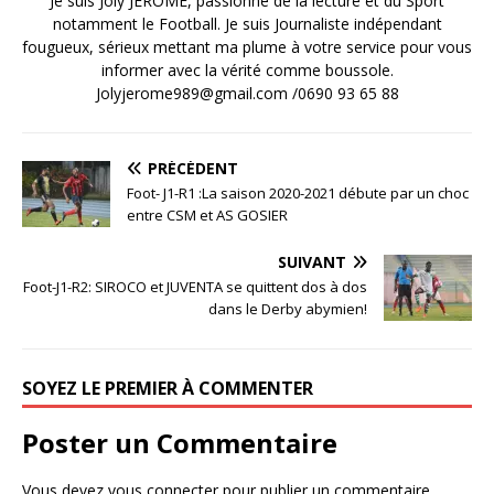
Je suis Joly JEROME, passionné de la lecture et du Sport
notamment le Football. Je suis Journaliste indépendant
fougueux, sérieux mettant ma plume à votre service pour vous
informer avec la vérité comme boussole.
Jolyjerome989@gmail.com /0690 93 65 88
PRÉCÉDENT
Foot- J1-R1 :La saison 2020-2021 débute par un choc
entre CSM et AS GOSIER
SUIVANT
Foot-J1-R2: SIROCO et JUVENTA se quittent dos à dos
dans le Derby abymien!
SOYEZ LE PREMIER À COMMENTER
Poster un Commentaire
Vous devez
vous connecter
pour publier un commentaire.