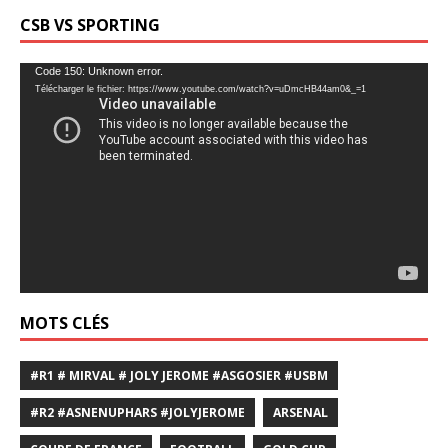
CSB VS SPORTING
Lecteur
Code 150: Unknown error.
Télécharger le fichier: https://www.youtube.com/watch?v=uDmcHB44am0&_=1
vidéo
MOTS CLÉS
#R1 # MIRVAL # JOLY JEROME #ASGOSIER #USBM
#R2 #ASNENUPHARS #JOLYJEROME
ARSENAL