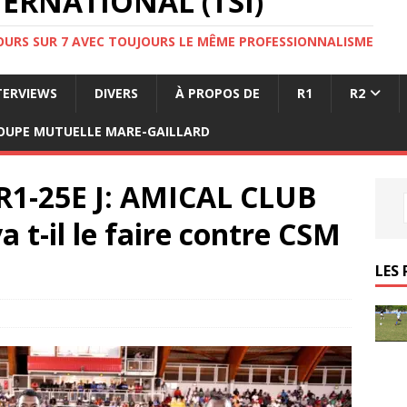
ERNATIONAL (TSI)
JOURS SUR 7 AVEC TOUJOURS LE MÊME PROFESSIONNALISME
TERVIEWS
DIVERS
À PROPOS DE
R1
R2
OUPE MUTUELLE MARE-GAILLARD
R1-25E J: AMICAL CLUB
 t-il le faire contre CSM
LES 