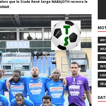
 alors que le Stade René Serge NABAJOTH recevra le
’UNAR .
MOT
#R1
#R2
COU
INT
LIG
SÉL
DAT