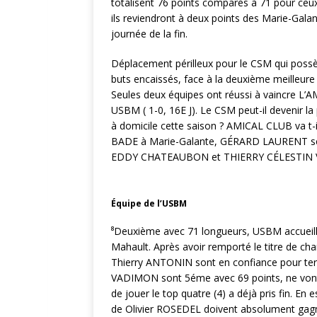
totalisent 76 points comparés à 71 pour ceux
ils reviendront à deux points des Marie-Galan
journée de la fin.
Déplacement périlleux pour le CSM qui poss
buts encaissés, face à la deuxième meilleure
Seules deux équipes ont réussi à vaincre L’AM
USBM ( 1-0, 16E J). Le CSM peut-il devenir la
à domicile cette saison ? AMICAL CLUB va t-
BADE à Marie-Galante, GÉRARD LAURENT sera l’
EDDY CHATEAUBON et THIERRY CÉLESTIN V
Équipe de l’USBM
⁸Deuxième avec 71 longueurs, USBM accueil
Mahault. Après avoir remporté le titre de c
Thierry ANTONIN sont en confiance pour termi
VADIMON sont 5éme avec 69 points, ne vont 
de jouer le top quatre (4) a déjà pris fin. En
de Olivier ROSEDEL doivent absolument gagner