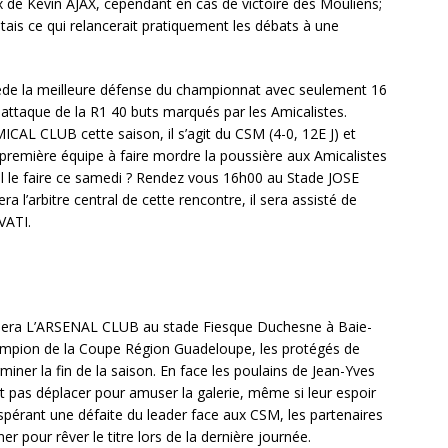
 de Kevin AJAX, cependant en cas de victoire des Mouliens;
tais ce qui relancerait pratiquement les débats à une
ède la meilleure défense du championnat avec seulement 16
 attaque de la R1 40 buts marqués par les Amicalistes.
ICAL CLUB cette saison, il s’agit du CSM (4-0, 12E J) et
 première équipe à faire mordre la poussière aux Amicalistes
il le faire ce samedi ? Rendez vous 16h00 au Stade JOSE
arbitre central de cette rencontre, il sera assisté de
ATI.
lera L’ARSENAL CLUB au stade Fiesque Duchesne à Baie-
hampion de la Coupe Région Guadeloupe, les protégés de
ner la fin de la saison. En face les poulains de Jean-Yves
pas déplacer pour amuser la galerie, même si leur espoir
 espérant une défaite du leader face aux CSM, les partenaires
 pour rêver le titre lors de la dernière journée.