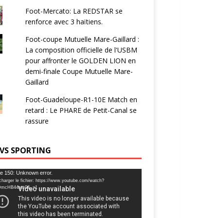
Foot-Mercato: La REDSTAR se
renforce avec 3 haïtiens.
Foot-coupe Mutuelle Mare-Gaillard :
La composition officielle de l'USBM
pour affronter le GOLDEN LION en
demi-finale Coupe Mutuelle Mare-
Gaillard
Foot-Guadeloupe-R1-10E Match en
retard : Le PHARE de Petit-Canal se
rassure
 VS SPORTING
ur
e 150: Unknown error.
charger le fichier: https://www.youtube.com/watch?
DmcHB44am0&_=1