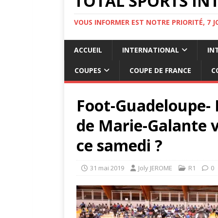
TOTAL SPORTS INT
VOUS INFORMER EST NOTRE PRIORITÉ, 7 
ACCUEIL
INTERNATIONAL
IN
COUPES
COUPE DE FRANCE
C
Foot-Guadeloupe- 
de Marie-Galante va
ce samedi ?
31 mai 2019
Joly JEROME
R1
0