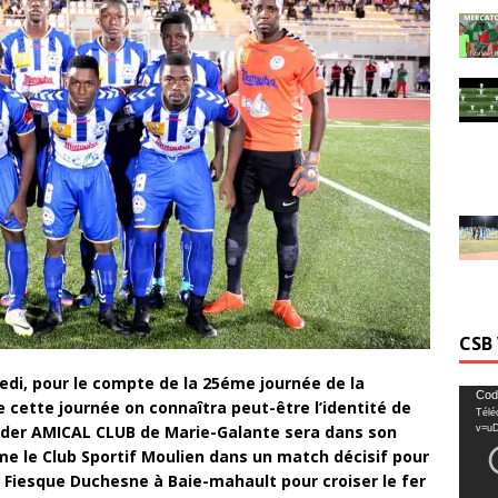
CSB
medi, pour le compte de la 25éme journée de la
Lecte
Cod
 cette journée on connaîtra peut-être l’identité de
Télé
vidéo
eader AMICAL CLUB de Marie-Galante sera dans son
v=u
rme le Club Sportif Moulien dans un match décisif pour
e Fiesque Duchesne à Baie-mahault pour croiser le fer