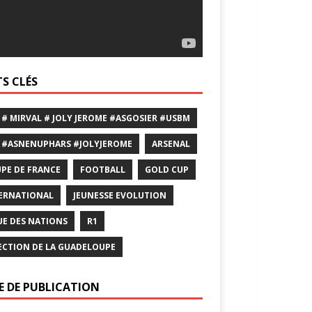
S CLÉS
 # MIRVAL # JOLY JEROME #ASGOSIER #USBM
 #ASNENUPHARS #JOLYJEROME
ARSENAL
PE DE FRANCE
FOOTBALL
GOLD CUP
ERNATIONAL
JEUNESSE EVOLUTION
UE DES NATIONS
R1
ECTION DE LA GUADELOUPE
E DE PUBLICATION