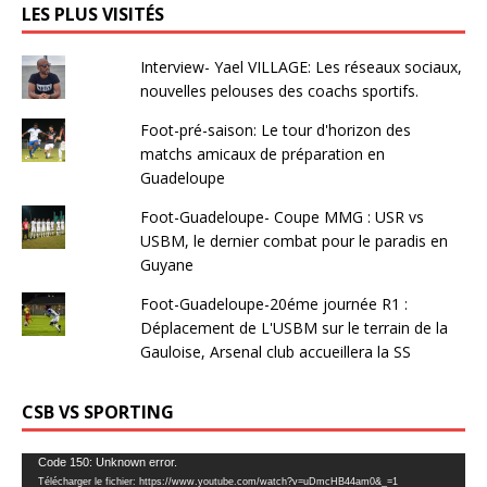
LES PLUS VISITÉS
Interview- Yael VILLAGE: Les réseaux sociaux,
nouvelles pelouses des coachs sportifs.
Foot-pré-saison: Le tour d'horizon des
matchs amicaux de préparation en
Guadeloupe
Foot-Guadeloupe- Coupe MMG : USR vs
USBM, le dernier combat pour le paradis en
Guyane
Foot-Guadeloupe-20éme journée R1 :
Déplacement de L'USBM sur le terrain de la
Gauloise, Arsenal club accueillera la SS
CSB VS SPORTING
Lecteur
Code 150: Unknown error.
Télécharger le fichier: https://www.youtube.com/watch?v=uDmcHB44am0&_=1