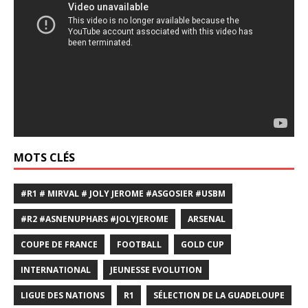
vidéo
MOTS CLÉS
#R1 # MIRVAL # JOLY JEROME #ASGOSIER #USBM
#R2 #ASNENUPHARS #JOLYJEROME
ARSENAL
COUPE DE FRANCE
FOOTBALL
GOLD CUP
INTERNATIONAL
JEUNESSE EVOLUTION
LIGUE DES NATIONS
R1
SÉLECTION DE LA GUADELOUPE