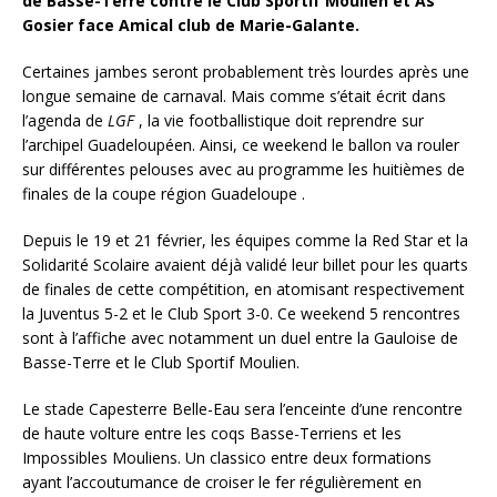
de Basse-Terre contre le Club Sportif Moulien et As
Gosier face Amical club de Marie-Galante.
Certaines jambes seront probablement très lourdes après une
longue semaine de carnaval. Mais comme s’était écrit dans
l’agenda de
LGF
, la vie footballistique doit reprendre sur
l’archipel Guadeloupéen. Ainsi, ce weekend le ballon va rouler
sur différentes pelouses avec au programme les huitièmes de
finales de la coupe région Guadeloupe .
Depuis le 19 et 21 février, les équipes comme la Red Star et la
Solidarité Scolaire avaient déjà validé leur billet pour les quarts
de finales de cette compétition, en atomisant respectivement
la Juventus 5-2 et le Club Sport 3-0. Ce weekend 5 rencontres
sont à l’affiche avec notamment un duel entre la Gauloise de
Basse-Terre et le Club Sportif Moulien.
Le stade Capesterre Belle-Eau sera l’enceinte d’une rencontre
de haute volture entre les coqs Basse-Terriens et les
Impossibles Mouliens. Un classico entre deux formations
ayant l’accoutumance de croiser le fer régulièrement en