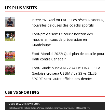
LES PLUS VISITÉS
Interview- Yael VILLAGE: Les réseaux sociaux,
nouvelles pelouses des coachs sportifs.
Foot-pré-saison: Le tour d'horizon des
matchs amicaux de préparation en
Guadeloupe
Foot-Mondial 2022: Quel plan de bataille pour
Haïti contre Canada ?
Foot-Guadeloupe-CRG -1/4 De FINALE : La
Gauloise croisera USBM / La SS vs CLUB
SPORT sera l'autre affiche des demies
CSB VS SPORTING
Lecteur
Code 150: Unknown error.
Télécharger le fichier: https://www.youtube.com/watch?v=uDmcHB44am0&_=1
vidéo