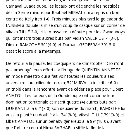
Carnaval Guadeloupe, les locaux ont déclenché les hostilités
dès la 3ème minute par Raphaël MIRVAL qui a repris un bon
centre de Kelly Irep 1-0. Trois minutes plus tard le goleador de
L’USBM a doublé la mise d’un coup de casque sur un corner de
Vikash TILLÉ 2-0, et le massacre a débuté pour les Gwadaboys
qui ont inscrit trois autres buts par: Vidian VALERIUS 7′ (3-0),
Dimitri RAMOTHE 30′ (4-0) et Durbant GEOFFRAY 39′, 5-0
c’était le score à la mi-temps.
De retour à la pause, les coéquipiers de Christopher Dilo n’ont
pas aménagé leurs efforts, à l’image de QUENTIN ANNETTE
en mode maestro qui a fait voir toutes les couleurs à ses
adversaires au milieu de terrain; 52′ MIRVAL a inscrit le 6-0 et
un triplé dans la rencontre avant de céder sa place pour Elbert
ANATOL. Les joueurs de la Guadeloupe ont continué leur
domination territoriale et inscrit quatre (4) autres buts par:
DURBANT à la 62′ (7-0) son deuxième du match, RAMOTHE lui
aussi a planté un doublé à la 74′ (8-0), Vikash TILLÉ 79′ (9-0) et
Elbert ANATOL sur un penalty généreux à la 89′ (10-0), avant
que l’arbitre central Nima SAGHAFI a sifflé la fin de la