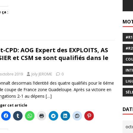
 ça :
MOT
#R1
#R2
t-CPD: AOG Expert des EXPLOITS, AS
IER et CSM se sont qualifiés dans le
COU
INT
 octobre 2019
Joly JEROME
0
LIG
nnaît desormais l’identité des quatre qualifiés pour le 6éme
de coupe de France zone Guadeloupe. Après sa victoire en
SÉL
ngations 2-1 au dépens
[…]
ger cet article
DAT
oct