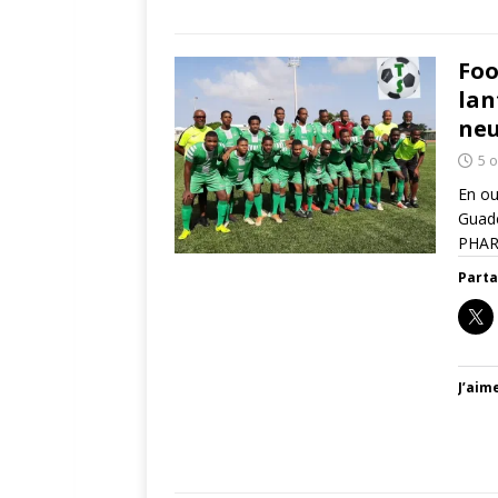
Foo
lan
neu
5 
En ou
Guade
PHARE
Parta
J’aime