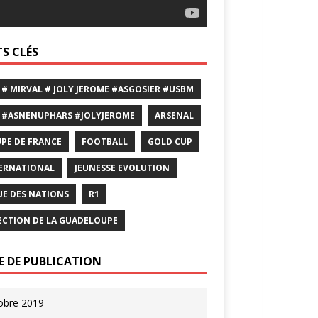
S CLÉS
 # MIRVAL # JOLY JEROME #ASGOSIER #USBM
 #ASNENUPHARS #JOLYJEROME
ARSENAL
PE DE FRANCE
FOOTBALL
GOLD CUP
ERNATIONAL
JEUNESSE EVOLUTION
UE DES NATIONS
R1
ECTION DE LA GUADELOUPE
E DE PUBLICATION
obre 2019