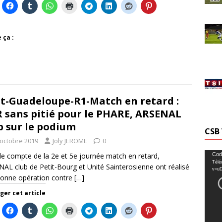
 ça :
t-Guadeloupe-R1-Match en retard :
 sans pitié pour le PHARE, ARSENAL
b sur le podium
CSB
 octobre 2019
Joly JEROME
0
Lecte
Cod
le compte de la 2e et 5e journée match en retard,
Télé
vidéo
AL club de Petit-Bourg et Unité Sainterosienne ont réalisé
v=u
onne opération contre
[…]
ger cet article