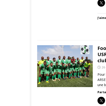
J’aime
Foo
USR
clu
26
Pour 
ARSEN
une b
Parta