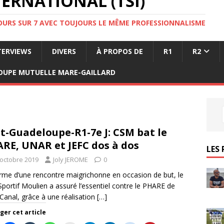
ERNATIONAL (TSI)
JOURS SUR 7 AVEC TOUJOURS LE MÊME PROFESSIONNALISME
TERVIEWS
DIVERS
À PROPOS DE
R1
R2
OUPE MUTUELLE MARE-GAILLARD
t-Guadeloupe-R1-7e J: CSM bat le
RE, UNAR et JEFC dos à dos
LES 
 octobre 2019
Joly JEROME
0
rme d’une rencontre maigrichonne en occasion de but, le
Sportif Moulien a assuré l’essentiel contre le PHARE de
-Canal, grâce à une réalisation
[…]
ger cet article