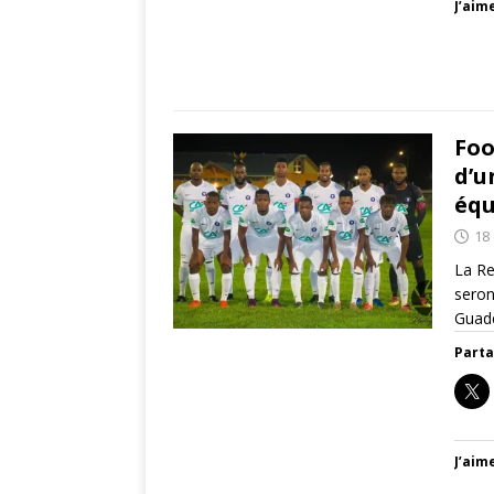
J’aime
Foo
d’u
équ
18
La Re
seron
Guad
Parta
J’aime