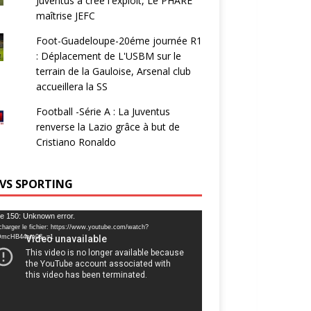
Juventus a créé l'exploit, Le PHARE
maîtrise JEFC
Foot-Guadeloupe-20éme journée R1
: Déplacement de L'USBM sur le
terrain de la Gauloise, Arsenal club
accueillera la SS
Football -Série A : La Juventus
renverse la Lazio grâce à but de
Cristiano Ronaldo
 VS SPORTING
ur
e 150: Unknown error.
charger le fichier: https://www.youtube.com/watch?
DmcHB44am0&_=1