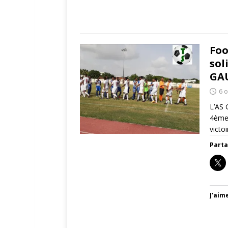
Foo
sol
GAU
6 
L’AS 
4ème 
victo
Parta
J’aime