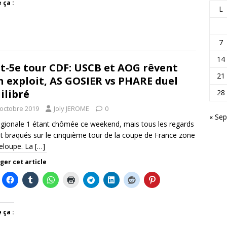
 ça :
L
7
14
t-5e tour CDF: USCB et AOG rêvent
21
n exploit, AS GOSIER vs PHARE duel
ilibré
28
 octobre 2019
Joly JEROME
0
« Sep
gionale 1 étant chômée ce weekend, mais tous les regards
t braqués sur le cinquième tour de la coupe de France zone
eloupe. La
[…]
ger cet article
 ça :