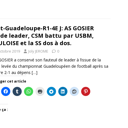
t-Guadeloupe-R1-4E J: AS GOSIER
ide leader, CSM battu par USBM,
LOISE et la SS dos à dos.
octobre 2019
Joly JEROME
0
GOSIER a conservé son fauteuil de leader à l’issue de la
levée du championnat Guadeloupéen de football après sa
ire 2-1 au dépens
[…]
ger cet article
 ça :