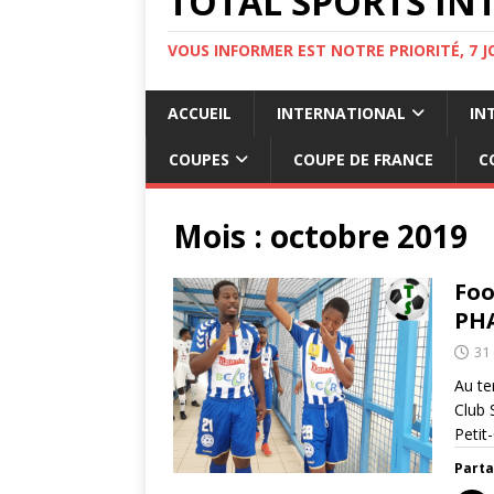
TOTAL SPORTS INT
VOUS INFORMER EST NOTRE PRIORITÉ, 7 
ACCUEIL
INTERNATIONAL
IN
COUPES
COUPE DE FRANCE
C
Mois :
octobre 2019
Foo
PHA
31
Au te
Club 
Petit
Parta