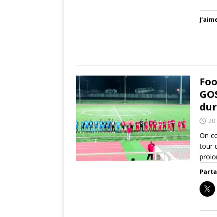
J’aime
Foo
GOS
dur
20
On co
tour 
prolo
Parta