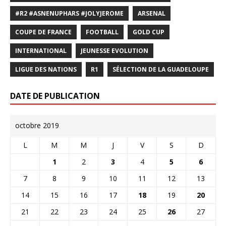
#R2 #ASNENUPHARS #JOLYJEROME
ARSENAL
COUPE DE FRANCE
FOOTBALL
GOLD CUP
INTERNATIONAL
JEUNESSE EVOLUTION
LIGUE DES NATIONS
R1
SÉLECTION DE LA GUADELOUPE
DATE DE PUBLICATION
octobre 2019
L
M
M
J
V
S
D
1
2
3
4
5
6
7
8
9
10
11
12
13
14
15
16
17
18
19
20
21
22
23
24
25
26
27