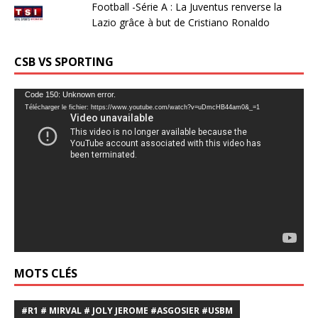
Football -Série A : La Juventus renverse la
Lazio grâce à but de Cristiano Ronaldo
CSB VS SPORTING
Lecteur
Code 150: Unknown error.
Télécharger le fichier: https://www.youtube.com/watch?v=uDmcHB44am0&_=1
vidéo
MOTS CLÉS
#R1 # MIRVAL # JOLY JEROME #ASGOSIER #USBM