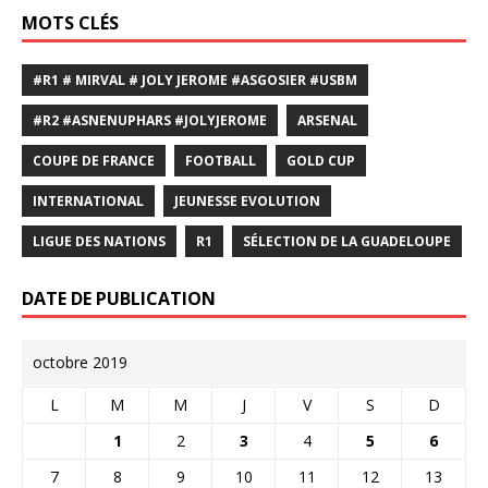
MOTS CLÉS
#R1 # MIRVAL # JOLY JEROME #ASGOSIER #USBM
#R2 #ASNENUPHARS #JOLYJEROME
ARSENAL
COUPE DE FRANCE
FOOTBALL
GOLD CUP
INTERNATIONAL
JEUNESSE EVOLUTION
LIGUE DES NATIONS
R1
SÉLECTION DE LA GUADELOUPE
DATE DE PUBLICATION
octobre 2019
L
M
M
J
V
S
D
1
2
3
4
5
6
7
8
9
10
11
12
13