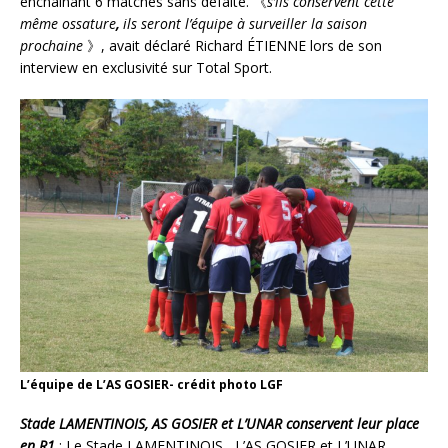
enchaînant 6 matches sans défaite. 《
s’ils conservent cette
même ossature
,
ils seront l’équipe à surveiller la saison
prochaine
》, avait déclaré Richard ÉTIENNE lors de son
interview en exclusivité sur Total Sport.
L’équipe de L’AS GOSIER- crédit photo LGF
Stade LAMENTINOIS, AS GOSIER et L’UNAR conservent leur place
en R1
: Le Stade LAMENTINOIS , L’AS GOSIER et L’UNAR