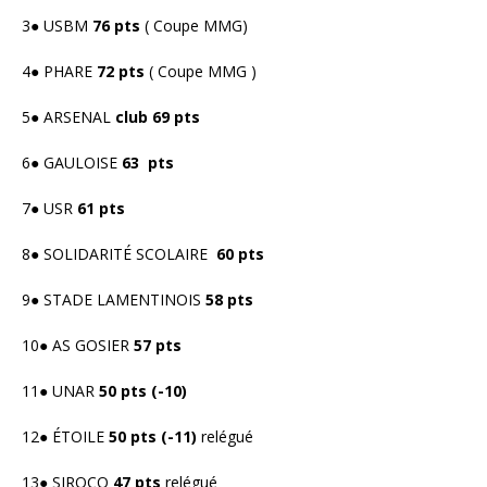
3● USBM
76 pts
( Coupe MMG)
4● PHARE
72 pts
( Coupe MMG )
5● ARSENAL
club 69 pts
6● GAULOISE
63 pts
7● USR
61 pts
8● SOLIDARITÉ SCOLAIRE
60 pts
9● STADE LAMENTINOIS
58 pts
10● AS GOSIER
57 pts
11● UNAR
50 pts (-10)
12● ÉTOILE
50 pts (-11)
relégué
13● SIROCO
47 pts
relégué