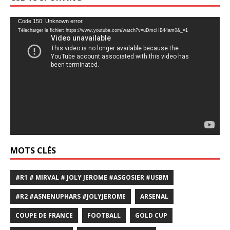
Lecteur
Code 150: Unknown error.
Télécharger le fichier: https://www.youtube.com/watch?v=uDmcHB44am0&_=1
vidéo
MOTS CLÉS
#R1 # MIRVAL # JOLY JEROME #ASGOSIER #USBM
#R2 #ASNENUPHARS #JOLYJEROME
ARSENAL
COUPE DE FRANCE
FOOTBALL
GOLD CUP