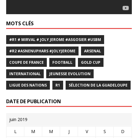
MOTS CLÉS
#R1 # MIRVAL # JOLY JEROME #ASGOSIER #USBM
#R2 #ASNENUPHARS #JOLYJEROME
ARSENAL
COUPE DE FRANCE
FOOTBALL
GOLD CUP
INTERNATIONAL
JEUNESSE EVOLUTION
LIGUE DES NATIONS
R1
SÉLECTION DE LA GUADELOUPE
DATE DE PUBLICATION
juin 2019
L
M
M
J
V
S
D