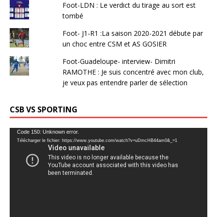
Foot-LDN : Le verdict du tirage au sort est
tombé
Foot- J1-R1 :La saison 2020-2021 débute par
un choc entre CSM et AS GOSIER
Foot-Guadeloupe- interview- Dimitri
RAMOTHE : Je suis concentré avec mon club,
je veux pas entendre parler de sélection
CSB VS SPORTING
Lecteur
Code 150: Unknown error.
Télécharger le fichier: https://www.youtube.com/watch?v=uDmcHB44am0&_=1
vidéo