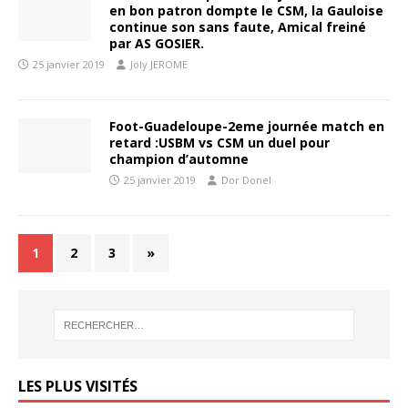
en bon patron dompte le CSM, la Gauloise
continue son sans faute, Amical freiné
par AS GOSIER.
25 janvier 2019
Joly JEROME
Foot-Guadeloupe-2eme journée match en
retard :USBM vs CSM un duel pour
champion d’automne
25 janvier 2019
Dor Donel
1
2
3
»
LES PLUS VISITÉS