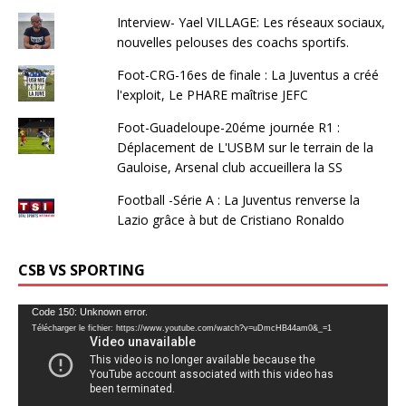
Interview- Yael VILLAGE: Les réseaux sociaux,
nouvelles pelouses des coachs sportifs.
Foot-CRG-16es de finale : La Juventus a créé
l'exploit, Le PHARE maîtrise JEFC
Foot-Guadeloupe-20éme journée R1 :
Déplacement de L'USBM sur le terrain de la
Gauloise, Arsenal club accueillera la SS
Football -Série A : La Juventus renverse la
Lazio grâce à but de Cristiano Ronaldo
CSB VS SPORTING
Lecteur
Code 150: Unknown error.
Télécharger le fichier: https://www.youtube.com/watch?v=uDmcHB44am0&_=1
vidéo