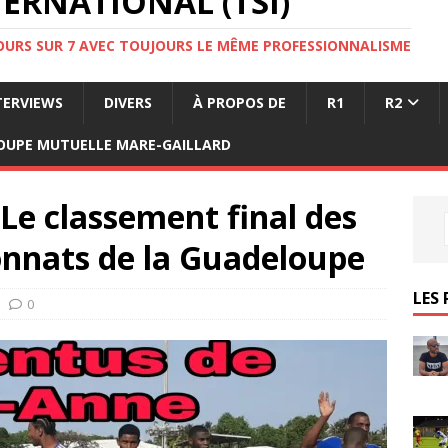
ERNATIONAL (TSI)
JOURS SUR 7 AVEC TOUJOURS LE MÊME PROFESSIONNALISME
TERVIEWS
DIVERS
À PROPOS DE
R1
R2
OUPE MUTUELLE MARE-GAILLARD
Le classement final des
onnats de la Guadeloupe
LES 
0