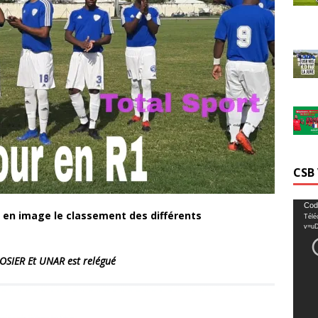
CSB
Lecte
Cod
e en image le classement des différents
Télé
vidéo
v=u
GOSIER Et UNAR est relégué