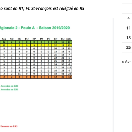
o sont en R1; FC St-François est relégué en R3
4
11
18
25
« Avr