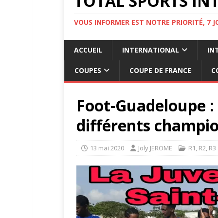
TOTAL SPORTS INT
VOUS INFORMER EST NOTRE PRIORITÉ, 7 
ACCUEIL
INTERNATIONAL
IN
COUPES
COUPE DE FRANCE
C
Foot-Guadeloupe : 
différents champi
13 mai 2020
Joly JEROME
R1
,
R2
,
R3