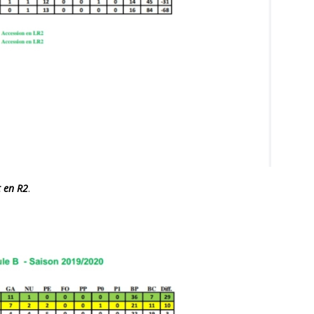
t en R2
.