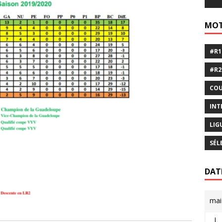
MOT
#R1
#R2
COU
INT
LIG
SÉL
DAT
mai
L