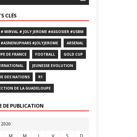
S CLÉS
 # MIRVAL # JOLY JEROME #ASGOSIER #USBM
 #ASNENUPHARS #JOLYJEROME
ARSENAL
PE DE FRANCE
FOOTBALL
GOLD CUP
ERNATIONAL
JEUNESSE EVOLUTION
UE DES NATIONS
R1
ECTION DE LA GUADELOUPE
E DE PUBLICATION
 2020
M
M
J
V
S
D