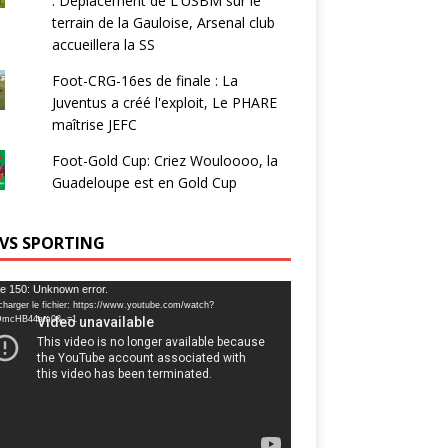
: Déplacement de L'USBM sur le
terrain de la Gauloise, Arsenal club
accueillera la SS
Foot-CRG-16es de finale : La
Juventus a créé l'exploit, Le PHARE
maîtrise JEFC
Foot-Gold Cup: Criez Wouloooo, la
Guadeloupe est en Gold Cup
 VS SPORTING
ur
e 150: Unknown error.
charger le fichier: https://www.youtube.com/watch?
DmcHB44am0&_=1