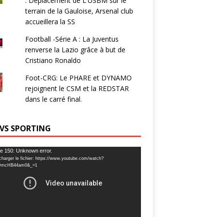
: Déplacement de L'USBM sur le
terrain de la Gauloise, Arsenal club
accueillera la SS
Football -Série A : La Juventus
renverse la Lazio grâce à but de
Cristiano Ronaldo
Foot-CRG: Le PHARE et DYNAMO
rejoignent le CSM et la REDSTAR
dans le carré final.
 VS SPORTING
ur
e 150: Unknown error.
charger le fichier: https://www.youtube.com/watch?
DmcHB44am0&_=1