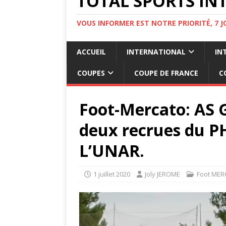
TOTAL SPORTS INT
VOUS INFORMER EST NOTRE PRIORITÉ, 7 
ACCUEIL
INTERNATIONAL
IN
COUPES
COUPE DE FRANCE
C
Foot-Mercato: AS G
deux recrues du P
L’UNAR.
1 juillet 2020
Joly JEROME
Foot ME