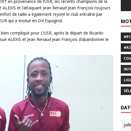
BERT en provenance de l’USR, les récents champions de la
é ALEXIS et l’attaquant Jean Renaud Jean François toujours
nfort de taille a également rejoint le club entraîné par
TEUR qui a évolué en D4 Espagnol.
MOT
 bien compliqué pour L’USR, après le départ de Ricardo
#R1
 Josué ALEXIS et Jean Renaud Jean François d’abandonner le
#R2
COU
INT
LIG
SÉL
DAT
juil