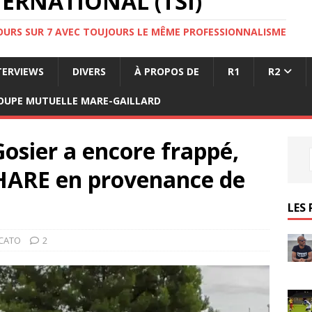
ERNATIONAL (TSI)
JOURS SUR 7 AVEC TOUJOURS LE MÊME PROFESSIONNALISME
TERVIEWS
DIVERS
À PROPOS DE
R1
R2
OUPE MUTUELLE MARE-GAILLARD
osier a encore frappé,
HARE en provenance de
LES 
RCATO
2