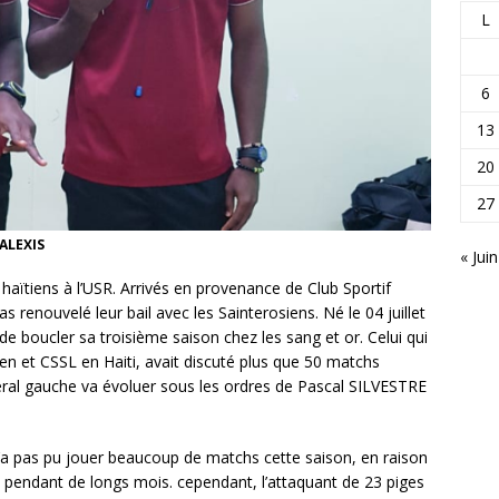
L
6
13
20
27
 ALEXIS
« Juin
aïtiens à l’USR. Arrivés en provenance de Club Sportif
s renouvelé leur bail avec les Sainterosiens. Né le 04 juillet
e boucler sa troisième saison chez les sang et or. Celui qui
en et CSSL en Haiti, avait discuté plus que 50 matchs
atéral gauche va évoluer sous les ordres de Pascal SILVESTRE
a pas pu jouer beaucoup de matchs cette saison, en raison
in pendant de longs mois. cependant, l’attaquant de 23 piges