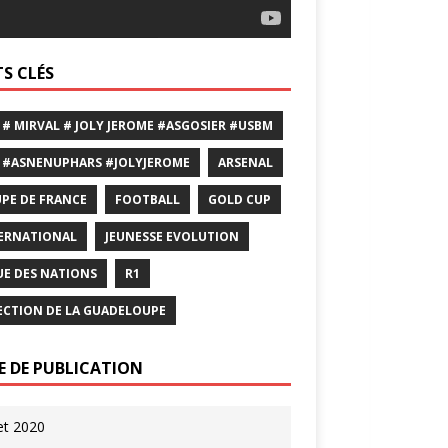
S CLÉS
 # MIRVAL # JOLY JEROME #ASGOSIER #USBM
 #ASNENUPHARS #JOLYJEROME
ARSENAL
PE DE FRANCE
FOOTBALL
GOLD CUP
ERNATIONAL
JEUNESSE EVOLUTION
UE DES NATIONS
R1
ECTION DE LA GUADELOUPE
E DE PUBLICATION
let 2020