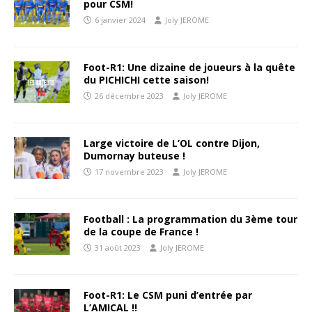
pour CSM!
6 janvier 2024
Joly JEROME
Foot-R1: Une dizaine de joueurs à la quête
du PICHICHI cette saison!
26 décembre 2023
Joly JEROME
Large victoire de L’OL contre Dijon,
Dumornay buteuse !
17 novembre 2023
Joly JEROME
Football : La programmation du 3ème tour
de la coupe de France !
31 août 2023
Joly JEROME
Foot-R1: Le CSM puni d’entrée par
L’AMICAL !!