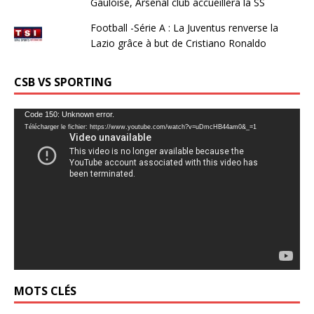
Gauloise, Arsenal club accueillera la SS
Football -Série A : La Juventus renverse la
Lazio grâce à but de Cristiano Ronaldo
CSB VS SPORTING
Lecteur
Code 150: Unknown error.
Télécharger le fichier: https://www.youtube.com/watch?v=uDmcHB44am0&_=1
vidéo
MOTS CLÉS