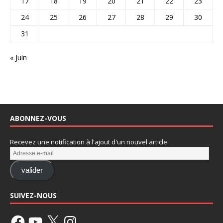
17
18
19
20
21
22
23
24
25
26
27
28
29
30
31
« Juin
ABONNEZ-VOUS
Recevez une notification à l'ajout d'un nouvel article.
valider
SUIVEZ-NOUS