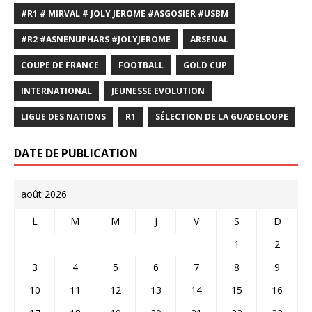
#R1 # MIRVAL # JOLY JEROME #ASGOSIER #USBM
#R2 #ASNENUPHARS #JOLYJEROME
ARSENAL
COUPE DE FRANCE
FOOTBALL
GOLD CUP
INTERNATIONAL
JEUNESSE EVOLUTION
LIGUE DES NATIONS
R1
SÉLECTION DE LA GUADELOUPE
DATE DE PUBLICATION
août 2026
L
M
M
J
V
S
D
1
2
3
4
5
6
7
8
9
10
11
12
13
14
15
16