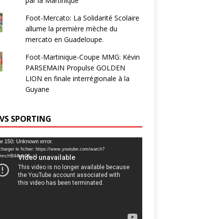
par la Martinique
Foot-Mercato: La Solidarité Scolaire
allume la première mèche du
mercato en Guadeloupe.
Foot-Martinique-Coupe MMG: Kévin
PARSEMAIN Propulse GOLDEN
LION en finale interrégionale à la
Guyane
 VS SPORTING
ur
e 150: Unknown error.
charger le fichier: https://www.youtube.com/watch?
DmcHB44am0&_=1