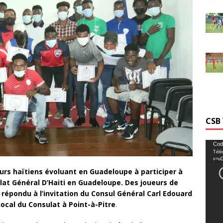
CSB
Lecte
Cod
Télé
vidéo
v=u
eurs haïtiens évoluant en Guadeloupe à participer à
at Général D’Haiti en Guadeloupe. Des joueurs de
t répondu à l’invitation du Consul Général Carl Edouard
local du Consulat à Point-à-Pitre
.