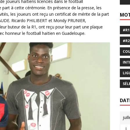
de joueurs haïtiens licenciés dans le football
part à cette cérémonie. En présence de la presse, les
tés, les joueurs ont reçu un certificat de mérite de la part
MOT
CLAUDE. Ricardo PHILIBERT et Mondy PRUNIER,
eur buteur de la R1, ont reçu pour leur part une plaque
#R1
ec honneur le football haïtien en Guadeloupe.
#R2
COU
INT
LIG
SÉL
DAT
juil
L