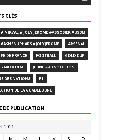
S CLÉS
 # MIRVAL # JOLY JEROME #ASGOSIER #USBM
 #ASNENUPHARS #JOLYJEROME
ARSENAL
PE DE FRANCE
FOOTBALL
GOLD CUP
ERNATIONAL
JEUNESSE EVOLUTION
UE DES NATIONS
R1
ECTION DE LA GUADELOUPE
E DE PUBLICATION
let 2021
M
M
J
V
S
D