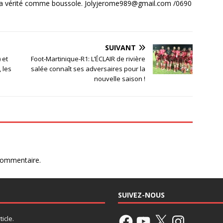
la vérité comme boussole. Jolyjerome989@gmail.com /0690
SUIVANT
 et
Foot-Martinique-R1: L’ÉCLAIR de rivière
 les
salée connaît ses adversaires pour la
nouvelle saison !
commentaire.
SUIVEZ-NOUS
icle.