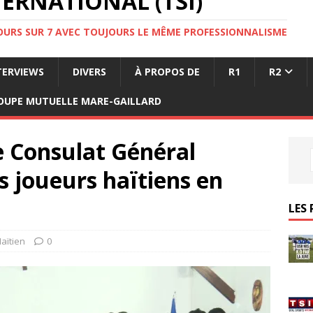
ERNATIONAL (TSI)
JOURS SUR 7 AVEC TOUJOURS LE MÊME PROFESSIONNALISME
TERVIEWS
DIVERS
À PROPOS DE
R1
R2
OUPE MUTUELLE MARE-GAILLARD
Le Consulat Général
s joueurs haïtiens en
LES 
Haïtien
0