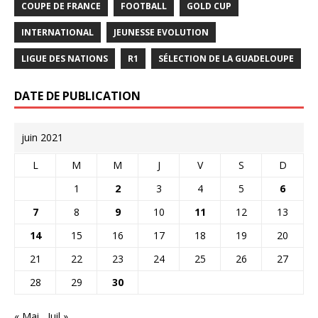
COUPE DE FRANCE
FOOTBALL
GOLD CUP
INTERNATIONAL
JEUNESSE EVOLUTION
LIGUE DES NATIONS
R1
SÉLECTION DE LA GUADELOUPE
DATE DE PUBLICATION
juin 2021
L
M
M
J
V
S
D
1
2
3
4
5
6
7
8
9
10
11
12
13
14
15
16
17
18
19
20
21
22
23
24
25
26
27
28
29
30
« Mai
Juil »