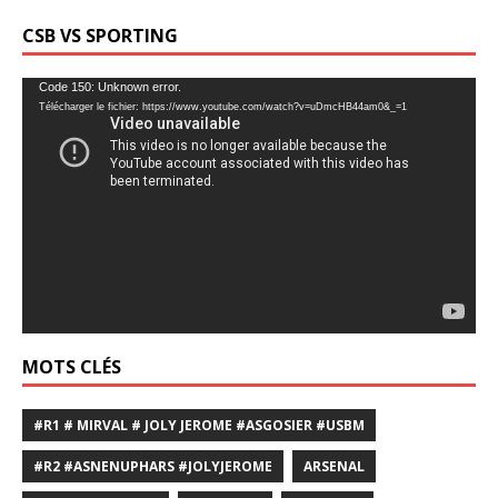
CSB VS SPORTING
Lecteur
Code 150: Unknown error.
Télécharger le fichier: https://www.youtube.com/watch?v=uDmcHB44am0&_=1
vidéo
MOTS CLÉS
#R1 # MIRVAL # JOLY JEROME #ASGOSIER #USBM
#R2 #ASNENUPHARS #JOLYJEROME
ARSENAL