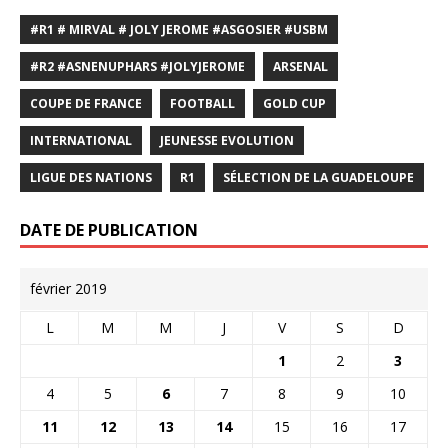
#R1 # MIRVAL # JOLY JEROME #ASGOSIER #USBM
#R2 #ASNENUPHARS #JOLYJEROME
ARSENAL
COUPE DE FRANCE
FOOTBALL
GOLD CUP
INTERNATIONAL
JEUNESSE EVOLUTION
LIGUE DES NATIONS
R1
SÉLECTION DE LA GUADELOUPE
DATE DE PUBLICATION
février 2019
L
M
M
J
V
S
D
1
2
3
4
5
6
7
8
9
10
11
12
13
14
15
16
17