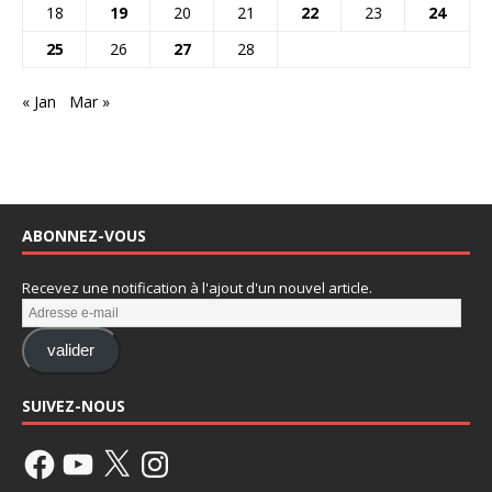
18
19
20
21
22
23
24
25
26
27
28
« Jan
Mar »
ABONNEZ-VOUS
Recevez une notification à l'ajout d'un nouvel article.
valider
SUIVEZ-NOUS