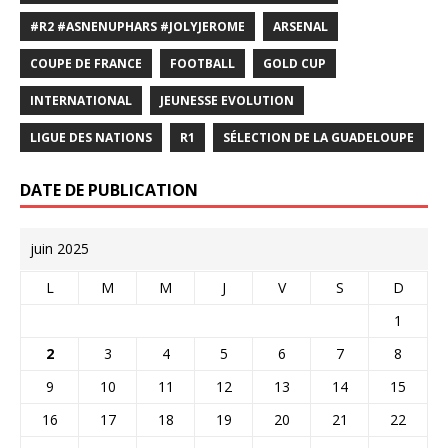
#R2 #ASNENUPHARS #JOLYJEROME
ARSENAL
COUPE DE FRANCE
FOOTBALL
GOLD CUP
INTERNATIONAL
JEUNESSE EVOLUTION
LIGUE DES NATIONS
R1
SÉLECTION DE LA GUADELOUPE
DATE DE PUBLICATION
juin 2025
L
M
M
J
V
S
D
1
2
3
4
5
6
7
8
9
10
11
12
13
14
15
16
17
18
19
20
21
22