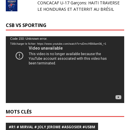
CONCACAF U-17 Garçons: HAITI TRAVERSE
LE HONDURAS ET ATTERRIT AU BRÉSIL
CSB VS SPORTING
Lecteur
Code 150: Unknown error.
Télécharger le fichier: https://www.youtube.com/watch?v=uDmcHB44am0&_=1
vidéo
MOTS CLÉS
#R1 # MIRVAL # JOLY JEROME #ASGOSIER #USBM