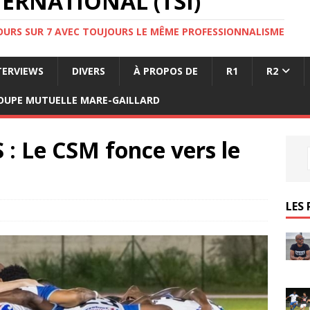
ERNATIONAL (TSI)
JOURS SUR 7 AVEC TOUJOURS LE MÊME PROFESSIONNALISME
TERVIEWS
DIVERS
À PROPOS DE
R1
R2
OUPE MUTUELLE MARE-GAILLARD
: Le CSM fonce vers le
LES 