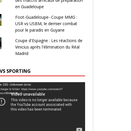
des matchs amicaux de préparation
en Guadeloupe
Foot-Guadeloupe- Coupe MMG :
USR vs USBM, le dernier combat
pour le paradis en Guyane
Coupe d'Espagne : Les réactions de
Vinicius après l'élimination du Réal
Madrid
 VS SPORTING
ur
e 150: Unknown error.
charger le fichier: https://www.youtube.com/watch?
DmcHB44am0&_=1