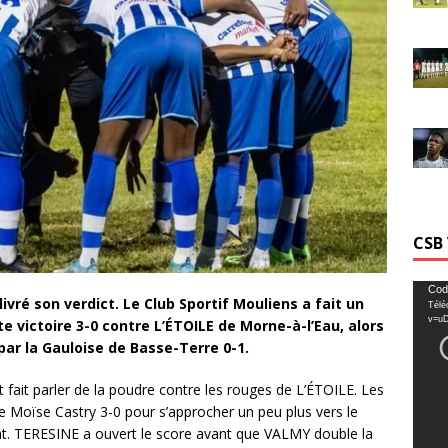
CSB
Lecte
Cod
ivré son verdict. Le Club Sportif Mouliens a fait un
Télé
vidéo
v=u
te victoire 3-0 contre L’ÉTOILE de Morne-à-l’Eau, alors
 par la Gauloise de Basse-Terre 0-1.
 fait parler de la poudre contre les rouges de L’ÉTOILE. Les
de Moïse Castry 3-0 pour s’approcher un peu plus vers le
nat. TERESINE a ouvert le score avant que VALMY double la