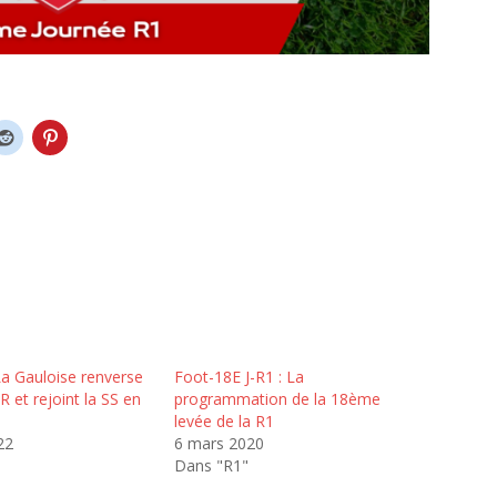
La Gauloise renverse
Foot-18E J-R1 : La
R et rejoint la SS en
programmation de la 18ème
levée de la R1
22
6 mars 2020
Dans "R1"