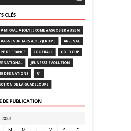
S CLÉS
 # MIRVAL # JOLY JEROME #ASGOSIER #USBM
 #ASNENUPHARS #JOLYJEROME
ARSENAL
PE DE FRANCE
FOOTBALL
GOLD CUP
ERNATIONAL
JEUNESSE EVOLUTION
UE DES NATIONS
R1
ECTION DE LA GUADELOUPE
E DE PUBLICATION
l 2023
M
M
J
V
S
D