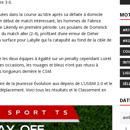
re 3-0.
uées dans la course au titre après sa défaite à domicile
MOT
un début de match intéressant, les hommes de Fabrice
le Likendy en première période. Les poulains de Dominick
#R1
 du match aller (2-4), profitant d’une erreur de Deher
surface pour Labylle qui l’a catapulté au fond de la cible de
#R2
COU
e les deux équipes à égalité sur un penalty cependant Loiret
INT
s occasions, les rouages et bleus n’ont pas réussi à
s longueurs derrière le CSM.
LIG
oire de la Jeunesse Évolution aux dépens de L’USBM 2-0 et le
SÉL
éplacement. Voici tous les résultats et le Classement en
DAT
avri
L