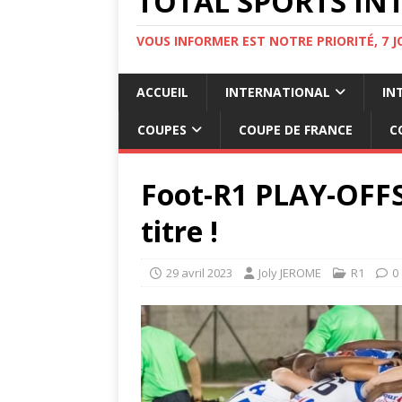
TOTAL SPORTS INT
VOUS INFORMER EST NOTRE PRIORITÉ, 7 
ACCUEIL
INTERNATIONAL
IN
COUPES
COUPE DE FRANCE
C
Foot-R1 PLAY-OFFS 
titre !
29 avril 2023
Joly JEROME
R1
0