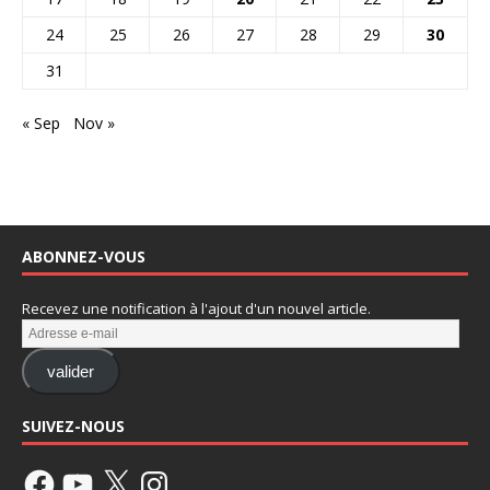
24
25
26
27
28
29
30
31
« Sep
Nov »
ABONNEZ-VOUS
Recevez une notification à l'ajout d'un nouvel article.
valider
SUIVEZ-NOUS