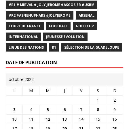
#R1 # MIRVAL # JOLY JEROME #ASGOSIER #USBM
#R2 #ASNENUPHARS #JOLYJEROME
ARSENAL
COUPE DE FRANCE
FOOTBALL
GOLD CUP
INTERNATIONAL
JEUNESSE EVOLUTION
LIGUE DES NATIONS
R1
SÉLECTION DE LA GUADELOUPE
DATE DE PUBLICATION
octobre 2022
L
M
M
J
V
S
D
1
2
3
4
5
6
7
8
9
10
11
12
13
14
15
16
17
18
19
20
21
22
23