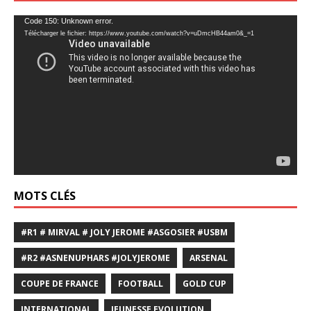
Lecteur
Code 150: Unknown error.
Télécharger le fichier: https://www.youtube.com/watch?v=uDmcHB44am0&_=1
vidéo
MOTS CLÉS
#R1 # MIRVAL # JOLY JEROME #ASGOSIER #USBM
#R2 #ASNENUPHARS #JOLYJEROME
ARSENAL
COUPE DE FRANCE
FOOTBALL
GOLD CUP
INTERNATIONAL
JEUNESSE EVOLUTION