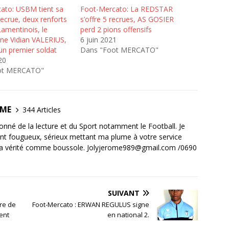
ato: USBM tient sa
Foot-Mercato: La REDSTAR
ecrue, deux renforts
s’offre 5 recrues, AS GOSIER
amentinois, le
perd 2 pions offensifs
ne Vidian VALERIUS,
6 juin 2021
un premier soldat
Dans "Foot MERCATO"
20
ot MERCATO"
OME
344 Articles
ionné de la lecture et du Sport notamment le Football. Je
ant fougueux, sérieux mettant ma plume à votre service
la vérité comme boussole. Jolyjerome989@gmail.com /0690
SUIVANT
tre de
Foot-Mercato : ERWAN REGULUS signe
ment
en national 2.