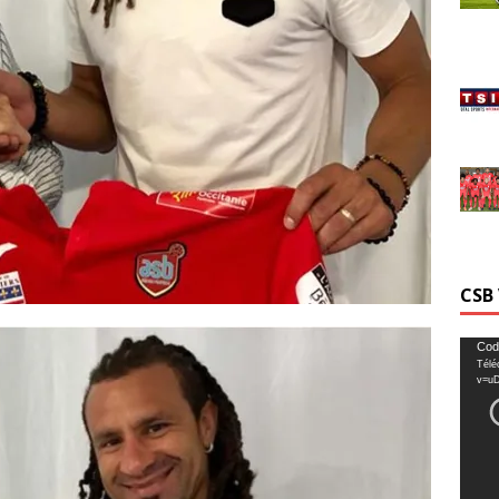
CSB
Lecte
Cod
Télé
vidéo
v=u