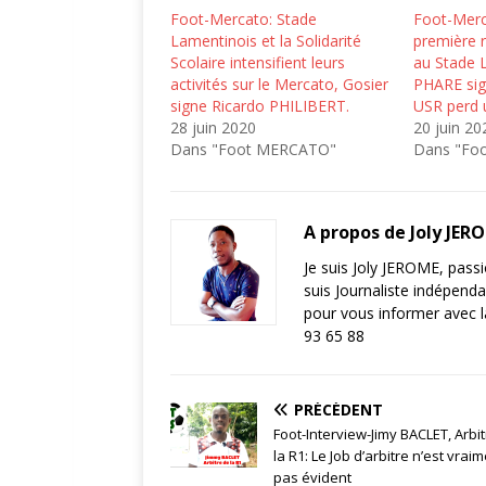
Foot-Mercato: Stade
Foot-Merc
Lamentinois et la Solidarité
première r
Scolaire intensifient leurs
au Stade L
activités sur le Mercato, Gosier
PHARE sig
signe Ricardo PHILIBERT.
USR perd 
28 juin 2020
20 juin 20
Dans "Foot MERCATO"
Dans "Fo
A propos de Joly JER
Je suis Joly JEROME, pass
suis Journaliste indépend
pour vous informer avec 
93 65 88
PRÉCÉDENT
Foot-Interview-Jimy BACLET, Arbi
la R1: Le Job d’arbitre n’est vrai
pas évident