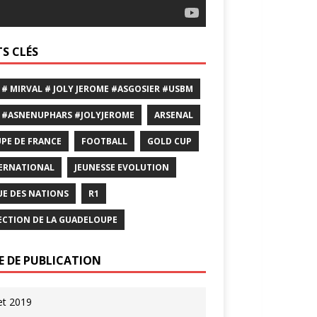
S CLÉS
 # MIRVAL # JOLY JEROME #ASGOSIER #USBM
 #ASNENUPHARS #JOLYJEROME
ARSENAL
PE DE FRANCE
FOOTBALL
GOLD CUP
ERNATIONAL
JEUNESSE EVOLUTION
UE DES NATIONS
R1
ECTION DE LA GUADELOUPE
E DE PUBLICATION
let 2019