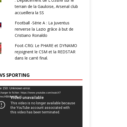
: Déplacement de L'USBM sur le
terrain de la Gauloise, Arsenal club
accueillera la SS
Football -Série A : La Juventus
renverse la Lazio grâce à but de
Cristiano Ronaldo
Foot-CRG: Le PHARE et DYNAMO
rejoignent le CSM et la REDSTAR
dans le carré final.
 VS SPORTING
ur
e 150: Unknown error.
charger le fichier: https://www.youtube.com/watch?
DmcHB44am0&_=1