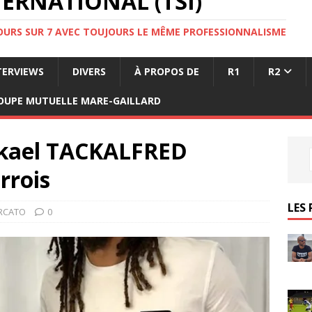
ERNATIONAL (TSI)
JOURS SUR 7 AVEC TOUJOURS LE MÊME PROFESSIONNALISME
TERVIEWS
DIVERS
À PROPOS DE
R1
R2
OUPE MUTUELLE MARE-GAILLARD
ckael TACKALFRED
rrois
LES 
ERCATO
0