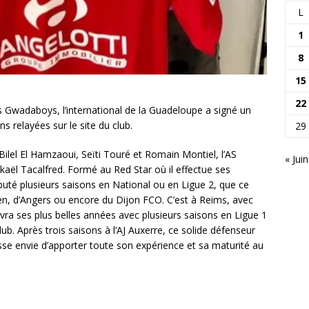
L
1
8
15
22
s Gwadaboys, l’international de la Guadeloupe a signé un
s relayées sur le site du club.
29
Bilel El Hamzaoui, Seïti Touré et Romain Montiel, l’AS
« Juin
ickaël Tacalfred. Formé au Red Star où il effectue ses
puté plusieurs saisons en National ou en Ligue 2, que ce
en, d’Angers ou encore du Dijon FCO. C’est à Reims, avec
ivra ses plus belles années avec plusieurs saisons en Ligue 1
ub. Après trois saisons à l’AJ Auxerre, ce solide défenseur
osse envie d’apporter toute son expérience et sa maturité au