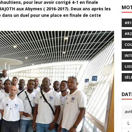
aultiens, pour leur avoir corrigé 4-1 en finale
MOT
BAJOTH aux Abymes ( 2016-2017). Deux ans après les
dans un duel pour une place en finale de cette
#R1
#R2
COU
INT
LIG
SÉL
DAT
avri
L