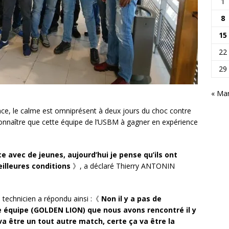
1
8
15
22
29
« Ma
nce, le calme est omniprésent à deux jours du choc contre
nnaître que cette équipe de l’USBM à gagner en expérience
e avec de jeunes, aujourd’hui je pense qu’ils ont
eilleures conditions
》, a déclaré Thierry ANTONIN
e technicien a répondu ainsi :《
Non il y a pas de
e équipe (GOLDEN LION) que nous avons rencontré il y
va être un tout autre match, certe ça va être la