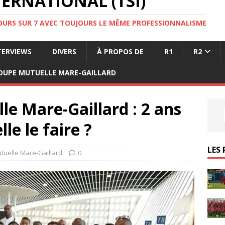
ERNATIONAL (TSI)
JOURS SUR 7 AVEC TOUJOURS LE MÊME PROFESSIONNALISME
TERVIEWS
DIVERS
À PROPOS DE
R1
R2
OUPE MUTUELLE MARE-GAILLARD
e Mare-Gaillard : 2 ans
e le faire ?
LES 
tuelle Mare-Gaillard
0