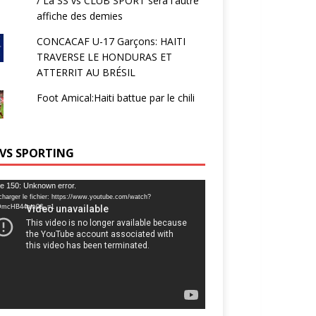
/ La SS vs CLUB SPORT sera l'autre
affiche des demies
CONCACAF U-17 Garçons: HAITI
TRAVERSE LE HONDURAS ET
ATTERRIT AU BRÉSIL
Foot Amical:Haiti battue par le chili
 VS SPORTING
ur
e 150: Unknown error.
charger le fichier: https://www.youtube.com/watch?
DmcHB44am0&_=1