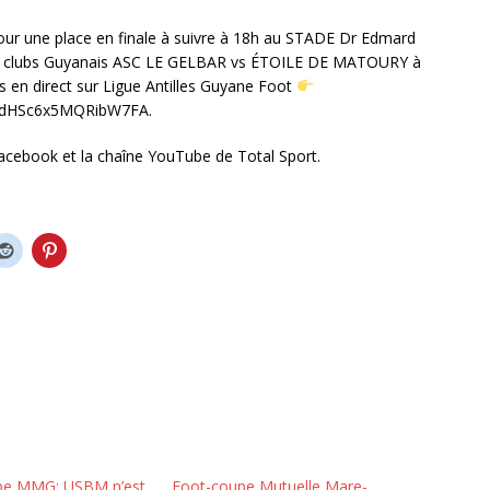
 une place en finale à suivre à 18h au STADE Dr Edmard
eux clubs Guyanais ASC LE GELBAR vs ÉTOILE DE MATOURY à
 en direct sur Ligue Antilles Guyane Foot
7tdHSc6x5MQRibW7FA.
 Facebook et la chaîne YouTube de Total Sport.
pe MMG: USBM n’est
Foot-coupe Mutuelle Mare-