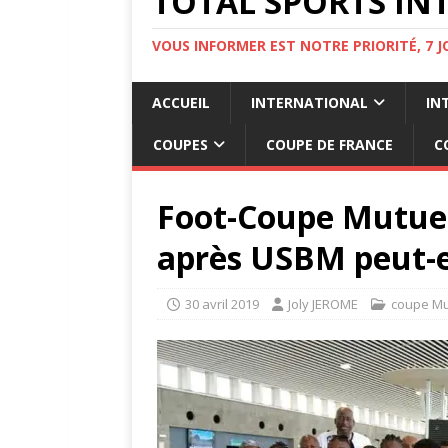
TOTAL SPORTS INT
VOUS INFORMER EST NOTRE PRIORITÉ, 7 
ACCUEIL
INTERNATIONAL
IN
COUPES
COUPE DE FRANCE
C
Foot-Coupe Mutuell
après USBM peut-ell
30 avril 2019
Joly JEROME
coupe Mu