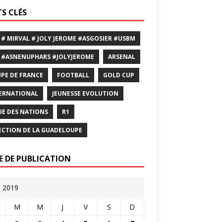
S CLÉS
 # MIRVAL # JOLY JEROME #ASGOSIER #USBM
 #ASNENUPHARS #JOLYJEROME
ARSENAL
PE DE FRANCE
FOOTBALL
GOLD CUP
ERNATIONAL
JEUNESSE EVOLUTION
UE DES NATIONS
R1
ECTION DE LA GUADELOUPE
E DE PUBLICATION
l 2019
M
M
J
V
S
D