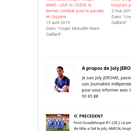
MMG : USR vs USBM, le
toujours p
dernier combat pour le paradis
2 mai 201
en Guyane
Dans "cou
15 avril 2019
Gaillard"
Dans "coupe Mutuelle Mare-
Gaillard"
A propos de Joly JER
Je suis Joly JEROME, pass
suis Journaliste indépend
pour vous informer avec 
93 65 88
PRÉCÉDENT
Foot-Guadeloupe-R1-22E J: Le pe
de tête a fait le job, AMICAL touj