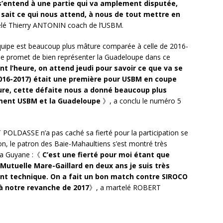
’entend à une partie qui va amplement disputée,
sait ce qui nous attend, à nous de tout mettre en
lé Thierry ANTONIN coach de l’USBM.
uipe est beaucoup plus mâture comparée à celle de 2016-
ne promet de bien représenter la Guadeloupe dans ce
t l’heure, on attend jeudi pour savoir ce que va se
(2016-2017) était une première pour USBM en coupe
re, cette défaite nous a donné beaucoup plus
ement USBM et la Guadeloupe
》, a conclu le numéro 5
POLDASSE n’a pas caché sa fierté pour la participation se
n, le patron des Baie-Mahaultiens s’est montré très
 la Guyane :《
C’est une fierté pour moi étant que
Mutuelle Mare-Gaillard en deux ans je suis très
ent technique. On a fait un bon match contre SIROCO
 à notre revanche de 2017
》, a martelé ROBERT