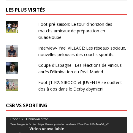
LES PLUS VISITÉS
Foot-pré-saison: Le tour d'horizon des
matchs amicaux de préparation en
Guadeloupe
Interview- Yael VILLAGE: Les réseaux sociaux,
nouvelles pelouses des coachs sportifs.
Coupe d'Espagne : Les réactions de Vinicius
après l'élimination du Réal Madrid
Foot-J1-R2: SIROCO et JUVENTA se quittent
dos à dos dans le Derby abymien!
CSB VS SPORTING
Lecteur
Code 150: Unknown error.
Télécharger le fichier: https://www.youtube.com/watch?v=uDmcHB44am0&_=2
vidéo