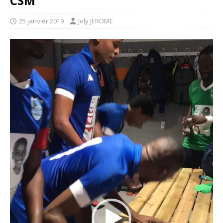
CSM
25 janvier 2019
Joly JEROME
Lecteur
vidéo