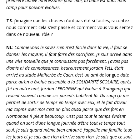
première année intéressante pour moi, la balle est dans mon
camp pour pouvoir évoluer.
TS
: j’imagine que les choses n’ont pas été si faciles, racontez-
nous comment cela s’est passé et comment vous vous sentez
dans ce nouveau rôle ?
NL
:
Comme vous le savez rien n’est facile dans la vie, il faut se
donner les moyens, il faut faire des sacrifices. Je suis arrivé dans
une ville nouvelle que je connaissais pas forcément, j’avais pas
d’amis ni de connaissances, heureusement Jordan TeLL était
arrivé au stade Malherbe de Caen, c’est un ami de
longue
date
parce qu’on a évolué ensemble à la SOLIDARITÉ SCOLAIRE, après
j’ai un autre ami, Jordan LEBORGNE qui évolue à Guingamp qui
revient souvent comme ses parents habitent là. Du coup ça me
permet de sortir de temps en temps avec eux, et le fait d’avoir
ma copine avec moi c’est un plus aussi parce que des fois en
Normandie il pleut beaucoup. C’est pas tout le temps évident
quand on sort d’une longue journée d’être tout le temps tout
seul, je suis quand même bien entouré, j’appelle ma famille tous
les jours et je sais que rien n’arrive sans rien. Je sais que ce sont