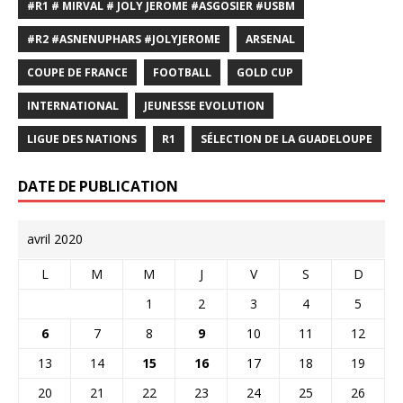
#R1 # MIRVAL # JOLY JEROME #ASGOSIER #USBM
#R2 #ASNENUPHARS #JOLYJEROME
ARSENAL
COUPE DE FRANCE
FOOTBALL
GOLD CUP
INTERNATIONAL
JEUNESSE EVOLUTION
LIGUE DES NATIONS
R1
SÉLECTION DE LA GUADELOUPE
DATE DE PUBLICATION
avril 2020
L
M
M
J
V
S
D
1
2
3
4
5
6
7
8
9
10
11
12
13
14
15
16
17
18
19
20
21
22
23
24
25
26