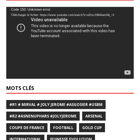
Lecteur
Code 150: Unknown error.
Télécharger le fichier: https://www.youtube.com/watch?v=uDmcHB44am0&_=1
vidéo
MOTS CLÉS
#R1 # MIRVAL # JOLY JEROME #ASGOSIER #USBM
#R2 #ASNENUPHARS #JOLYJEROME
ARSENAL
COUPE DE FRANCE
FOOTBALL
GOLD CUP
INTERNATIONAL
JEUNESSE EVOLUTION