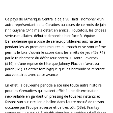
Ce pays de l’Amerique Central a déjà vu Haïti Triompher d’un
autre représentant de la Caraïbes au cours de ce mois de Juin
(11) Guyana (3-1) mais c’était en amical. Toutefois, les choses
sérieuses allaient débuter dimanche hier face à l’équipe
Bermudienne qui a posé de sérieux problèmes aux haïtiens
pendant les 45 premières minutes du match et se sont même
permis le luxe d’ouvrir le score dans les arrêts de jeu (45e +1)
par le truchement du défenseur central « Dante Leverock
(#16) » d’une reprise de tête que Johnny Placide n’avait pu
parer (0-1). Et c’était fort logique que les bermudiens rentrent
aux vestiaires avec cette avance.
En effet, la deuxième période a été une toute autre histoire
pour les Grenadiers qui avaient affiché une détermination
inébranlable en gardant un pressing de tous les instants et
faisant surtout circuler le ballon dans l’autre moitié de terrain
occupée par l’équipe adverse et de très tôt, (53e), Frantzy
Pierrot (#20) avait déjà rétabli l’équilibre au tableau d’affichage