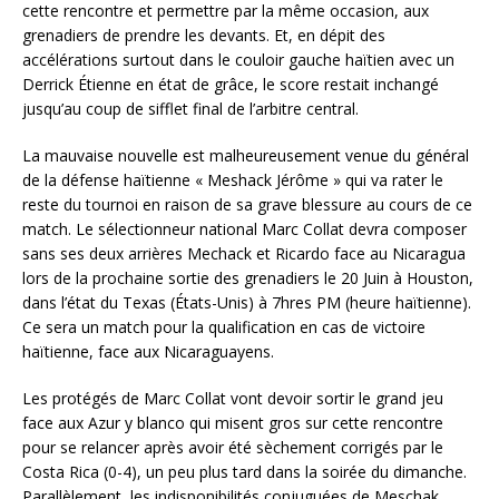
cette rencontre et permettre par la même occasion, aux
grenadiers de prendre les devants. Et, en dépit des
accélérations surtout dans le couloir gauche haïtien avec un
Derrick Étienne en état de grâce, le score restait inchangé
jusqu’au coup de sifflet final de l’arbitre central.
La mauvaise nouvelle est malheureusement venue du général
de la défense haïtienne « Meshack Jérôme » qui va rater le
reste du tournoi en raison de sa grave blessure au cours de ce
match. Le sélectionneur national Marc Collat devra composer
sans ses deux arrières Mechack et Ricardo face au Nicaragua
lors de la prochaine sortie des grenadiers le 20 Juin à Houston,
dans l’état du Texas (États-Unis) à 7hres PM (heure haïtienne).
Ce sera un match pour la qualification en cas de victoire
haïtienne, face aux Nicaraguayens.
Les protégés de Marc Collat vont devoir sortir le grand jeu
face aux Azur y blanco qui misent gros sur cette rencontre
pour se relancer après avoir été sèchement corrigés par le
Costa Rica (0-4), un peu plus tard dans la soirée du dimanche.
Parallèlement, les indisponibilités conjuguées de Meschak